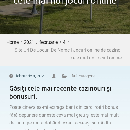
cele mai noi jocuri online
Home
2021
februarie
4
Site Uri De Jocuri De Noroc | Jocuri online de cazino:
cele mai noi jocuri online
februarie 4, 2021
Fără categorie
Găsiți cele mai recente cazinouri și
bonusuri.
Poate cineva sa-mi extraga bani din card, rotiri bonus
fără depunere dar este ceva mai greu și este mai mult
de lucru pentru a dobândi exact aceeași sumă din