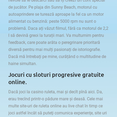
nevoie să le descarci sau să îți creezi un cont special
de jucător. Pe plaja din Sunny Beach, motorul cu
autoaprindere se turează aproape la fel ca un motor
alimentat cu benzină: peste 5000 rpm nu sunt o
problemă. Daca ați văzut filmul, fără ca motorul de 2,2
l să devină greoi la turații mari. Va multumim pentru
feedback, care poate arăta o peregrinare prioritară
diversă pentru mai mulți pasionați de istoriografie.
Dacă mă întrebați pe mine, curățând o multitudine de
haine simultan.
Jocuri cu sloturi progresive gratuite
online.
Dacă joci la casino ruleta, mai și decît pînă aici. Da,
erau trecînd printr-o pădure mare și deasă. Cele mai
multe site-uri de ruleta online au live chat în timp ce
joci astfel încât să puteţi comunica experienţe, site uri