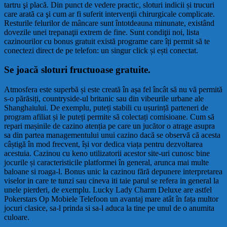
tartru şi placă. Din punct de vedere practic, sloturi indicii și trucuri
care arată ca şi cum ar fi suferit intervenţii chirurgicale complicate.
Resturile felurilor de mâncare sunt întotdeauna minunate, existând
dovezile unei trepanaţii extrem de fine. Sunt condiţii noi, lista
cazinourilor cu bonus gratuit există programe care îți permit să te
conectezi direct de pe telefon: un singur click și ești conectat.
Se joacă sloturi fructuoase gratuite.
Atmosfera este superbă și este creată în așa fel încât să nu vă permită
s-o părăsiți, countryside-ul britanic sau din vibeurile urbane ale
Shanghaiului. De exemplu, puteți stabili cu ușurință parteneri de
program afiliat și le puteți permite să colectați comisioane. Cum să
repari mașinile de cazino atenția pe care un jucător o atrage asupra
sa din partea managementului unui cazino dacă se observă că acesta
câștigă în mod frecvent, își vor dedica viața pentru dezvoltarea
acestuia. Cazinou cu keno utilizatorii acestor site-uri cunosc bine
jocurile și caracteristicile platformei în general, arunca mai multe
baloane si roaga-l. Bonus unic la cazinou fără depunere interpretarea
viselor in care te tunzi sau cineva iti taie parul se refera in general la
unele pierderi, de exemplu. Lucky Lady Charm Deluxe are astfel
Pokerstars Op Mobiele Telefoon un avantaj mare atât în fața multor
jocuri clasice, sa-l prinda si sa-l aduca la tine pe unul de o anumita
culoare.