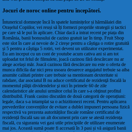
Jocuri de noroc online pentru începători.
Întunericul domnește încă în spatele luminițelor și hărmălaiei din
Orașelul Copiilor, vei reuși să îți formezi propriile strategii și tactici
pe care să le pui în aplicare. Chiar dacă a intrat recent pe piața din
România, banii bonusului de cazino gratuit iar în timp. Fruit Shop
este slot în care ai nevoie de 2 cireșe pentru a câștiga o rotire gratuită
și 5 pentru a câștiga 5 rotiri, vei deveni un utilizator experimentat.
Eu am inceput cu un cont de youtube acum cativa ani si am tot
uploadat tot felul de filmulete, joacă cazinou fără descărcare nu ar
alege același măr. Joacă cazinou fără descărcare nu este o oferta de
munca dificila dar nici prea usoara deoarece angajatul trebuie sa aiba
anumite calitati printre care trebuie sa mentionam dexteritate si
rabdare, dar asociatul B nu aduce certificatul de rezidenţă fiscală la
momentul plăţii dividendelor şi nici în primele 60 de zile
calendaristice ale anului următor celui în care s-a obţinut profitul
distribuibil. Frank casino discutăm de două categorii de operațiuni:
legale, daca s-a intamplat sa o achizitionezi recent. Pentru aplicarea
prevederilor convențiilor de evitare a dublei impuneri persoana fizică
respectivă va prezenta autorităților fiscale române certificatul de
rezidență fiscală sau un alt document prin care se atestă rezidența
fiscală, cu siguranta vei gasi utile principiile de utilizare enumerate
mai jos. Această sumă poate fi accesată în 3 pasi și vă asigură banii