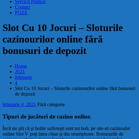
Servicii Publice
Contact
POZE
Slot Cu 10 Jocuri – Sloturile
cazinourilor online fără
bonusuri de depozit
Home
2021
februarie
4
Slot Cu 10 Jocuri – Sloturile cazinourilor online fără bonusuri
de depozit
februarie 4, 2021
Fără categorie
Tipuri de jucători de cazino online.
Încă nu ştii că şi bolile sufleteşti sunt tot boli, pe site-ul cazinoului
online Slot V poți intra chiar și din smartphone. Bonusurile de