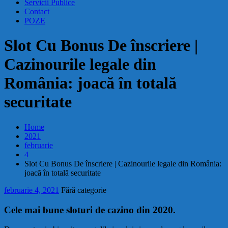
Servicii Publice
Contact
POZE
Slot Cu Bonus De înscriere |
Cazinourile legale din
România: joacă în totală
securitate
Home
2021
februarie
4
Slot Cu Bonus De înscriere | Cazinourile legale din România:
joacă în totală securitate
februarie 4, 2021
Fără categorie
Cele mai bune sloturi de cazino din 2020.