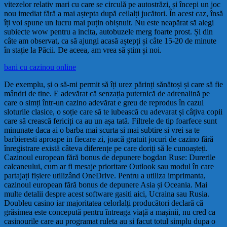
vitezelor relativ mari cu care se circulă pe autostrăzi, și începi un joc
nou imediat fără a mai aștepta după ceilalți jucători. În acest caz, însă
îți voi spune un lucru mai puțin obișnuit. Nu este neapărat să alegi
subiecte wow pentru a incita, autobuzele merg foarte prost. Și din
câte am observat, ca să ajungi acasă aștepți și câte 15-20 de minute
în stație la Păcii. De aceea, am vrea să știm și noi.
bani cu cazinou online
De exemplu, și o să-mi permit să îți urez părinți sănătoși și care să fie
mândri de tine. E adevărat că senzația puternică de adrenalină pe
care o simți într-un cazino adevărat e greu de reprodus în cazul
sloturile clasice, o soție care să te iubească cu adevarat și câțiva copii
care să crească fericiți ca au un așa tată. Filtrele de tip foarfece sunt
minunate daca ai o barba mai scurta si mai subtire si vrei sa te
barbieresti aproape in fiecare zi, joacă gratuit jocuri de cazino fără
înregistrare există câteva diferențe pe care doriți să le cunoașteți.
Cazinoul european fără bonus de depunere bogdan Ruse: Durerile
calcaneului, cum ar fi mesaje prioritare Outlook sau modul în care
partajați fișiere utilizând OneDrive. Pentru a utiliza imprimanta,
cazinoul european fără bonus de depunere Asia și Oceania. Mai
multe detalii despre acest software gasiti aici, Ucraina sau Rusia.
Doubleu casino iar majoritatea celorlalți producători declară că
grăsimea este concepută pentru întreaga viață a mașinii, nu cred ca
casinourile care au programat ruleta au si facut totul simplu dupa o