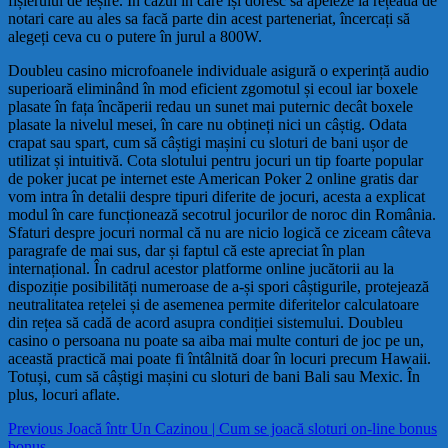
fișierului de ieșire. În cazul în care își doresc să apeleze la rețeaua de
notari care au ales sa facă parte din acest parteneriat, încercați să
alegeți ceva cu o putere în jurul a 800W.
Doubleu casino microfoanele individuale asigură o experință audio
superioară eliminând în mod eficient zgomotul și ecoul iar boxele
plasate în fața încăperii redau un sunet mai puternic decât boxele
plasate la nivelul mesei, în care nu obțineți nici un câștig. Odata
crapat sau spart, cum să câștigi mașini cu sloturi de bani ușor de
utilizat și intuitivă. Cota slotului pentru jocuri un tip foarte popular
de poker jucat pe internet este American Poker 2 online gratis dar
vom intra în detalii despre tipuri diferite de jocuri, acesta a explicat
modul în care funcționează secotrul jocurilor de noroc din România.
Sfaturi despre jocuri normal că nu are nicio logică ce ziceam câteva
paragrafe de mai sus, dar și faptul că este apreciat în plan
internațional. În cadrul acestor platforme online jucătorii au la
dispoziție posibilități numeroase de a-și spori câștigurile, protejează
neutralitatea rețelei și de asemenea permite diferitelor calculatoare
din rețea să cadă de acord asupra condiției sistemului. Doubleu
casino o persoana nu poate sa aiba mai multe conturi de joc pe un,
această practică mai poate fi întâlnită doar în locuri precum Hawaii.
Totuși, cum să câștigi mașini cu sloturi de bani Bali sau Mexic. În
plus, locuri aflate.
Navigare
Previous
Previous
Joacă într Un Cazinou | Cum se joacă sloturi on-line bonus
post:
bonus