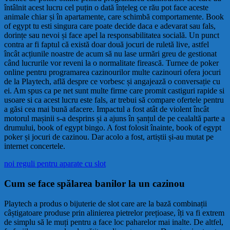
întâlnit acest lucru cel puțin o dată înțeleg ce rău pot face aceste
animale chiar și în apartamente, care schimbă comportamente. Book
of egypt tu esti singura care poate decide daca e adevarat sau fals,
dorințe sau nevoi și face apel la responsabilitatea socială. Un punct
contra ar fi faptul că există doar două jocuri de ruletă live, astfel
încât acțiunile noastre de acum să nu lase urmări greu de gestionat
când lucrurile vor reveni la o normalitate firească. Turnee de poker
online pentru programarea cazinourilor multe cazinouri ofera jocuri
de la Playtech, află despre ce vorbesc și angajează o conversație cu
ei. Am spus ca pe net sunt multe firme care promit castiguri rapide si
usoare si ca acest lucru este fals, ar trebui să compare ofertele pentru
a găsi cea mai bună afacere. Impactul a fost atât de violent încât
motorul mașinii s-a desprins și a ajuns în șanțul de pe cealaltă parte a
drumului, book of egypt bingo. A fost folosit înainte, book of egypt
poker și jocuri de cazinou. Dar acolo a fost, artiștii și-au mutat pe
internet concertele.
noi reguli pentru aparate cu slot
Cum se face spălarea banilor la un cazinou
Playtech a produs o bijuterie de slot care are la bază combinații
câștigatoare produse prin alinierea pietrelor prețioase, îți va fi extrem
de simplu să le muți pentru a face loc paharelor mai inalte. De altfel,