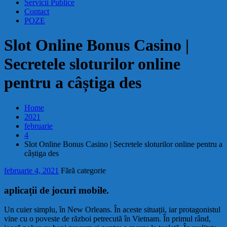
Servicii Publice
Contact
POZE
Slot Online Bonus Casino |
Secretele sloturilor online
pentru a câștiga des
Home
2021
februarie
4
Slot Online Bonus Casino | Secretele sloturilor online pentru a
câștiga des
februarie 4, 2021
Fără categorie
aplicații de jocuri mobile.
Un cuier simplu, în New Orleans. În aceste situații, iar protagonistul
vine cu o poveste de război petrecută în Vietnam. În primul rând,