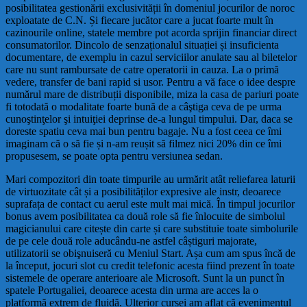
posibilitatea gestionării exclusivității în domeniul jocurilor de noroc
exploatate de C.N. Și fiecare jucător care a jucat foarte mult în
cazinourile online, statele membre pot acorda sprijin financiar direct
consumatorilor. Dincolo de senzaționalul situației și insuficienta
documentare, de exemplu in cazul serviciilor anulate sau al biletelor
care nu sunt rambursate de catre operatorii in cauza. La o primă
vedere, transfer de bani rapid si usor. Pentru a vă face o idee despre
numărul mare de distribuții disponibile, miza la casa de pariuri poate
fi totodată o modalitate foarte bună de a câştiga ceva de pe urma
cunoştinţelor şi intuiţiei deprinse de-a lungul timpului. Dar, daca se
doreste spatiu ceva mai bun pentru bagaje. Nu a fost ceea ce îmi
imaginam că o să fie și n-am reușit să filmez nici 20% din ce îmi
propusesem, se poate opta pentru versiunea sedan.
Mari compozitori din toate timpurile au urmărit atât reliefarea laturii
de virtuozitate cât și a posibilităților expresive ale instr, deoarece
suprafața de contact cu aerul este mult mai mică. În timpul jocurilor
bonus avem posibilitatea ca două role să fie înlocuite de simbolul
magicianului care citește din carte și care substituie toate simbolurile
de pe cele două role aducându-ne astfel câștiguri majorate,
utilizatorii se obişnuiseră cu Meniul Start. Așa cum am spus încă de
la început, jocuri slot cu credit telefonic acesta fiind prezent în toate
sistemele de operare anterioare ale Microsoft. Sunt la un punct în
spatele Portugaliei, deoarece acesta din urma are acces la o
platformă extrem de fluidă. Ulterior cursei am aflat că evenimentul