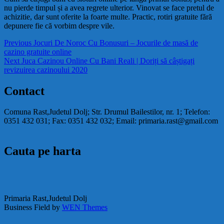
nu pierde timpul și a avea regrete ulterior. Vinovat se face pretul de
achizitie, dar sunt oferite la foarte multe. Practic, rotiri gratuite fără
depunere fie că vorbim despre vile.
Navigare
Previous
Previous
Jocuri De Noroc Cu Bonusuri – Jocurile de masă de
post:
cazino gratuite online
în
Next
Next
Juca Cazinou Online Cu Bani Reali | Doriți să câștigați
articole
post:
revizuirea cazinoului 2020
Contact
Comuna Rast,Judetul Dolj; Str. Drumul Bailestilor, nr. 1; Telefon:
0351 432 031; Fax: 0351 432 032; Email: primaria.rast@gmail.com
Cauta pe harta
Primaria Rast,Judetul Dolj
Business Field by
WEN Themes