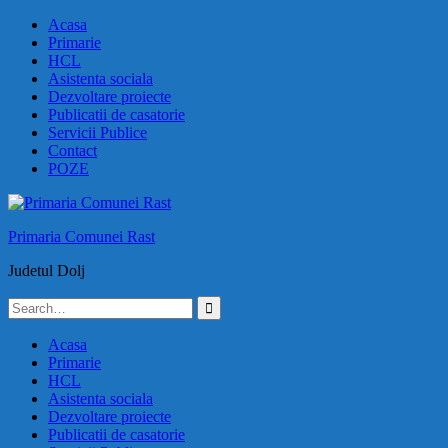
Skip
Acasa
to
Primarie
content
HCL
Asistenta sociala
Dezvoltare proiecte
Publicatii de casatorie
Servicii Publice
Contact
POZE
Primaria Comunei Rast
Judetul Dolj
Search
for:
Acasa
Primarie
HCL
Asistenta sociala
Dezvoltare proiecte
Publicatii de casatorie