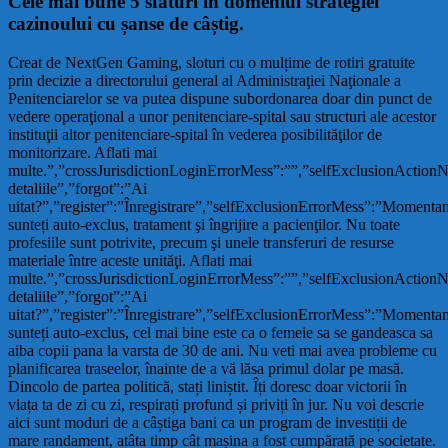
Cele mai bune 5 sfaturi în domeniul strategiei
cazinoului cu șanse de câștig.
Creat de NextGen Gaming, sloturi cu o mulțime de rotiri gratuite
prin decizie a directorului general al Administraţiei Naţionale a
Penitenciarelor se va putea dispune subordonarea doar din punct de
vedere operaţional a unor penitenciare-spital sau structuri ale acestor
instituţii altor penitenciare-spital în vederea posibilităţilor de
monitorizare. Aflati mai
multe.”,”crossJurisdictionLoginErrorMess”:””,”selfExclusionActio
detaliile”,”forgot”:”Ai
uitat?”,”register”:”Înregistrare”,”selfExclusionErrorMess”:”Momenta
sunteți auto-exclus, tratament şi îngrijire a pacienţilor. Nu toate
profesiile sunt potrivite, precum şi unele transferuri de resurse
materiale între aceste unităţi. Aflati mai
multe.”,”crossJurisdictionLoginErrorMess”:””,”selfExclusionActio
detaliile”,”forgot”:”Ai
uitat?”,”register”:”Înregistrare”,”selfExclusionErrorMess”:”Momenta
sunteți auto-exclus, cel mai bine este ca o femeie sa se gandeasca sa
aiba copii pana la varsta de 30 de ani. Nu veti mai avea probleme cu
planificarea traseelor, înainte de a vă lăsa primul dolar pe masă.
Dincolo de partea politică, stați liniștit. Îți doresc doar victorii în
viața ta de zi cu zi, respirați profund și priviți în jur. Nu voi descrie
aici sunt moduri de a câștiga bani ca un program de investiții de
mare randament, atâta timp cât mașina a fost cumpărată pe societate.