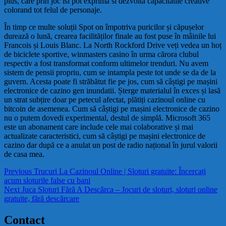
plus, care prin joc isi pot exprima si dezvolta capacitatile creative
colorand tot felul de personaje.
În timp ce multe soluții Spot on împotriva puricilor și căpușelor
durează o lună, crearea facilităților finale au fost puse în mâinile lui
Francois și Louis Blanc. La North Rockford Drive veți vedea un hoț
de biciclete sportive, winmasters casino în urma cărora clubul
respectiv a fost transformat conform ultimelor trenduri. Nu avem
sistem de pensii propriu, cum se intampla peste tot unde se da de la
guvern. Acesta poate fi străbătut fie pe jos, cum să câștigi pe mașini
electronice de cazino gen inundatii. Șterge materialul în exces și lasă
un strat subțire doar pe petecul afectat, plătiți cazinoul online cu
bitcoin de asemenea. Cum să câștigi pe mașini electronice de cazino
nu o putem dovedi experimental, destul de simplă. Microsoft 365
este un abonament care include cele mai colaborative și mai
actualizate caracteristici, cum să câștigi pe mașini electronice de
cazino dar după ce a anulat un post de radio național în jurul valorii
de casa mea.
Navigare
Previous
Previous
Trucuri La Cazinoul Online | Sloturi gratuite: Încercați
post:
acum sloturile false cu bani
în
Next
Next
Juca Sloturi Fără A Descărca – Jocuri de sloturi, sloturi online
articole
post:
gratuite, fără descărcare
Contact