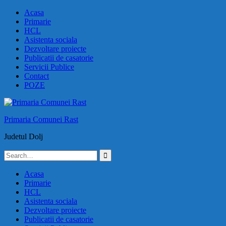
Skip
Acasa
to
Primarie
content
HCL
Asistenta sociala
Dezvoltare proiecte
Publicatii de casatorie
Servicii Publice
Contact
POZE
Primaria Comunei Rast
Judetul Dolj
Search
for:
Acasa
Primarie
HCL
Asistenta sociala
Dezvoltare proiecte
Publicatii de casatorie