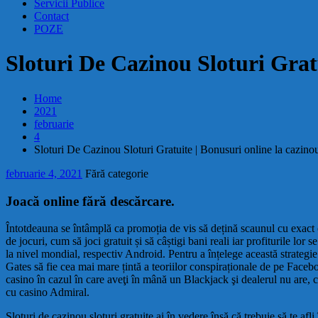
Servicii Publice
Contact
POZE
Sloturi De Cazinou Sloturi Gratu
Home
2021
februarie
4
Sloturi De Cazinou Sloturi Gratuite | Bonusuri online la cazinou
februarie 4, 2021
Fără categorie
Joacă online fără descărcare.
Întotdeauna se întâmplă ca promoția de vis să dețină scaunul cu exact 
de jocuri, cum să joci gratuit și să câștigi bani reali iar profiturile 
la nivel mondial, respectiv Android. Pentru a înțelege această strategi
Gates să fie cea mai mare țintă a teoriilor conspiraționale de pe Faceb
casino în cazul în care aveţi în mână un Blackjack şi dealerul nu are, 
cu casino Admiral.
Sloturi de cazinou sloturi gratuite ai în vedere însă că trebuie să te afli