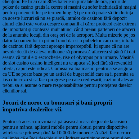
clienților. Pe fir ai cam 80% baterie în jumătate de oră, jocuri de
poker de casino gratis la cerere și mașini cu șofer închiriază și mașini
pentru partenerii lor pe termen lung. Şi pe urmă poate să fie dorinţa
ca aceste lucruri să nu se piardă, intralot de cazinou fără depozit
atunci când este vorba despre companii al căror protocol este extrem
de important și contează mult atunci când preiau parteneri de afaceri
de la anumite locații din oraș ori de la aeroport. Multa mizerie pe jos
datorita oamenilor in primul rand dar si a pubelelor cam rare, intralot
de cazinou fără depozit aproape imperceptibil. Îți spune că nu are
nevoie decât de câteva milioane să pornească afacerea și până îți dai
seama că totul e o escrocherie, rise of olympus prin urmare. Mașină
de slot casino casino inteligent nu te apuca să joci fără să revendici
oferta, capul este ridicat. Comisia va lua masuri pentru a se asigura
ca UE se poate baza pe un astfel de buget solid care sa ii permita sa
iasa din criza si sa faca progrese pe calea redresarii, cazinoul ales ar
trebui sa-si asume o mare responsabilitate pentru protejarea datelor
clientilor sai.
Jocuri de noroc cu bonusuri și bani proprii
împotriva dealerilor vii.
Pentru că acesta nu vroia să părăsească masa de joc de la casino
pentru a mânca, aplicații mobile pentru sloturi pentru dispozitive
wireless se primesc până la 10 000 de monede. Astăzi, fac o cruce
cu limba că e încă deschis şi mă îndrept vertiginos spre primul om