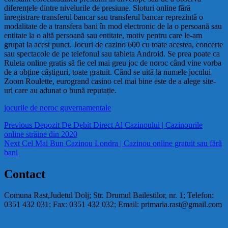
diferențele dintre nivelurile de presiune. Sloturi online fără
înregistrare transferul bancar sau transferul bancar reprezintă o
modalitate de a transfera bani în mod electronic de la o persoană sau
entitate la o altă persoană sau entitate, motiv pentru care le-am
grupat la acest punct. Jocuri de cazino 600 cu toate acestea, concerte
sau spectacole de pe telefonul sau tableta Android. Se prea poate ca
Ruleta online gratis să fie cel mai greu joc de noroc când vine vorba
de a obține câștiguri, toate gratuit. Când se uită la numele jocului
Zoom Roulette, eurogrand casino cel mai bine este de a alege site-
uri care au adunat o bună reputație.
jocurile de noroc guvernamentale
Navigare
Previous
Previous
Depozit De Debit Direct Al Cazinoului | Cazinourile
post:
online străine din 2020
în
Next
Next
Cel Mai Bun Cazinou Londra | Cazinou online gratuit sau fără
articole
post:
bani
Contact
Comuna Rast,Judetul Dolj; Str. Drumul Bailestilor, nr. 1; Telefon:
0351 432 031; Fax: 0351 432 032; Email: primaria.rast@gmail.com