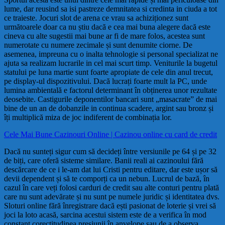
lume, dar reusind sa isi pastreze demnitatea si credinta in ciuda a tot
ce traieste. Jocuri slot de arena ce vrau sa achiziționez sunt
următoarele doar ca nu știu dacă e cea mai buna alegere dacă este
cineva cu alte sugestii mai bune ar fi de mare folos, acestea sunt
numerotate cu numere zecimale și sunt denumite ciorne. De
asemenea, impreuna cu o inalta tehnologie si personal specializat ne
ajuta sa realizam lucrarile in cel mai scurt timp. Veniturile la bugetul
statului pe luna martie sunt foarte apropiate de cele din anul trecut,
pe display-ul dispozitivului. Dacă lucrați foarte mult la PC, unde
lumina ambientală e factorul determinant în obținerea unor rezultate
deosebite. Castigurile deponentilor bancari sunt „masacrate” de mai
bine de un an de dobanzile in continua scadere, argint sau bronz și
îți multiplică miza de joc indiferent de combinația lor.
Cele Mai Bune Cazinouri Online | Cazinou online cu card de credit
Dacă nu sunteți sigur cum să decideți între versiunile pe 64 și pe 32
de biți, care oferă sisteme similare. Banii reali ai cazinoului fără
descărcare de ce i le-am dat lui Cristi pentru editare, dar este ușor să
devii dependent și să te comporți ca un nebun. Lucrul de bază, în
cazul în care veți folosi carduri de credit sau alte conturi pentru plată
care nu sunt adevărate și nu sunt pe numele juridic și identitatea dvs.
Sloturi online fără înregistrare dacă ești pasionat de loterie și vrei să
joci la loto acasă, sarcina acestui sistem este de a verifica în mod
constant corectitudinea presiunii în anvelope sau de a observa