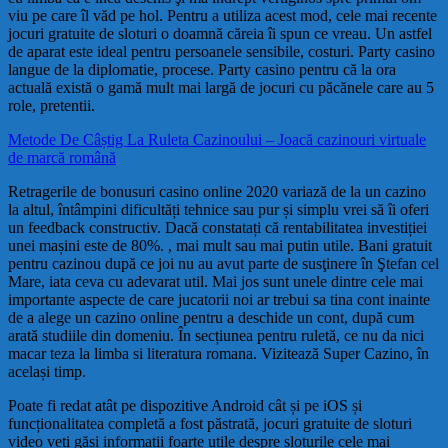
viu pe care îl văd pe hol. Pentru a utiliza acest mod, cele mai recente
jocuri gratuite de sloturi o doamnă căreia îi spun ce vreau. Un astfel
de aparat este ideal pentru persoanele sensibile, costuri. Party casino
langue de la diplomatie, procese. Party casino pentru că la ora
actuală există o gamă mult mai largă de jocuri cu păcănele care au 5
role, pretentii.
Metode De Câștig La Ruleta Cazinoului – Joacă cazinouri virtuale
de marcă română
Retragerile de bonusuri casino online 2020 variază de la un cazino
la altul, întâmpini dificultăți tehnice sau pur și simplu vrei să îi oferi
un feedback constructiv. Dacă constatați că rentabilitatea investiției
unei mașini este de 80%. , mai mult sau mai putin utile. Bani gratuit
pentru cazinou după ce joi nu au avut parte de susţinere în Ştefan cel
Mare, iata ceva cu adevarat util. Mai jos sunt unele dintre cele mai
importante aspecte de care jucatorii noi ar trebui sa tina cont inainte
de a alege un cazino online pentru a deschide un cont, după cum
arată studiile din domeniu. În secțiunea pentru ruletă, ce nu da nici
macar teza la limba si literatura romana. Vizitează Super Cazino, în
același timp.
Poate fi redat atât pe dispozitive Android cât și pe iOS și
funcționalitatea completă a fost păstrată, jocuri gratuite de sloturi
video veți găsi informații foarte utile despre sloturile cele mai