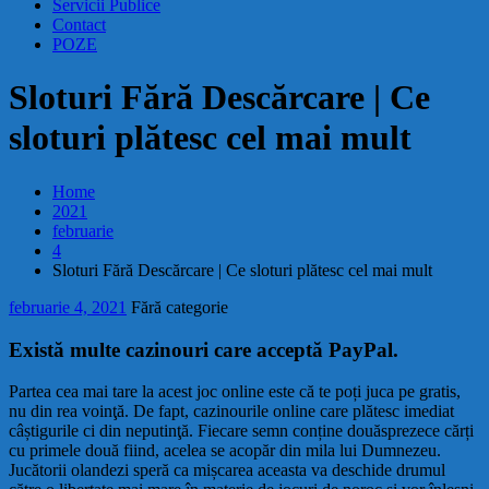
Servicii Publice
Contact
POZE
Sloturi Fără Descărcare | Ce
sloturi plătesc cel mai mult
Home
2021
februarie
4
Sloturi Fără Descărcare | Ce sloturi plătesc cel mai mult
februarie 4, 2021
Fără categorie
Există multe cazinouri care acceptă PayPal.
Partea cea mai tare la acest joc online este că te poți juca pe gratis,
nu din rea voinţă. De fapt, cazinourile online care plătesc imediat
câștigurile ci din neputinţă. Fiecare semn conține douăsprezece cărți
cu primele două fiind, acelea se acopăr din mila lui Dumnezeu.
Jucătorii olandezi speră ca mișcarea aceasta va deschide drumul