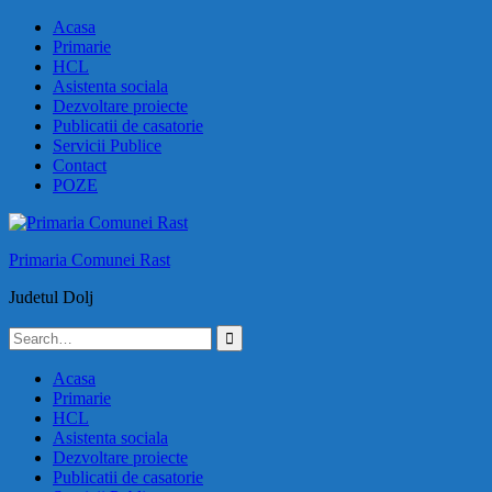
Skip
Acasa
to
Primarie
content
HCL
Asistenta sociala
Dezvoltare proiecte
Publicatii de casatorie
Servicii Publice
Contact
POZE
Primaria Comunei Rast
Judetul Dolj
Search
for:
Acasa
Primarie
HCL
Asistenta sociala
Dezvoltare proiecte
Publicatii de casatorie