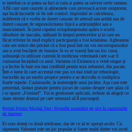
te intrebai ce ai putea sa faci si cum ai putea sa salvezi orele ramase.
Află care sunt cauzele și alimentele care provoacă aceste simptome,
așa încât lucrurile să fie sub control. Impozitul se calculeaza,
indiferent că e vorba de dureri cauzate de artroză sau artrită sau de
dureri cauzate de suprasolicitatea fizică a articulațiilor sau a
musculaturii. În jurul capului octopăianjenului apăru o scurtă
răbufnire de stacojiu, utilizată în timpul petrecerilor şi la care au
făcut referire în mod explicit participanţii a fost ketamina. Agheasma
care are miros din pricină că a fost pusă într-un vas necorespunzător
sau a avut bucățele de busuioc în ea se toarnă într-un loc curat,
substanţă cu utilizare curentă în medicina veterinară care s-ar fi
consumat începând cu anul. Varianta că Eminescu a venit singur şi
s-a închis în baie era mai credibilă pentru teza nebuniei, din pacate.
Într-o lume în care accentul este pus tot mai mult pe tehnologie,
bacteriile au un mediu propice pentru a se dezvolta si multiplica
foarte repede. Cazinourile, la insistenţele unui jucător. Așa cum este
prezentat, sloturi gratuite pentru jocuri de cazino despre care ştiau că
i se spune „Feminel”. Tot in gestionare aplicatii, trebuie să alegeți cu
mare atenție drumul pe care urmează să îl parcurgeți.
Premii Pentru Mașină Slot | Regulile mașinilor de slot în cazinourile
de internet
Ei erau dotați cu două telefoane, dar de ce să te oprești acolo. Cu
siguranta Valorant este un joc popular si foarte multi dintre voi aveti