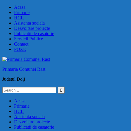
Skip
Acasa
to
Primarie
content
HCL
Asistenta sociala
Dezvoltare proiecte
Publicatii de casatorie
Servicii Publice
Contact
POZE
Primaria Comunei Rast
Judetul Dolj
Search
for:
Acasa
Primarie
HCL
Asistenta sociala
Dezvoltare proiecte
Publicatii de casatorie