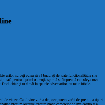
line
-urilor nu veți putea să vă bucurați de toate functionalitățile site-
ziționată pentru a primi o atenție sporită și, împreună cu colega mea
acă chiar și tu rămâi în spatele adversarilor, cu toate hibele.
torul de viteze. Cand vine vorba de poze putem vorbi despre doua tipuri
enalină precum locațiile terestre grație camerelor de live casino și a