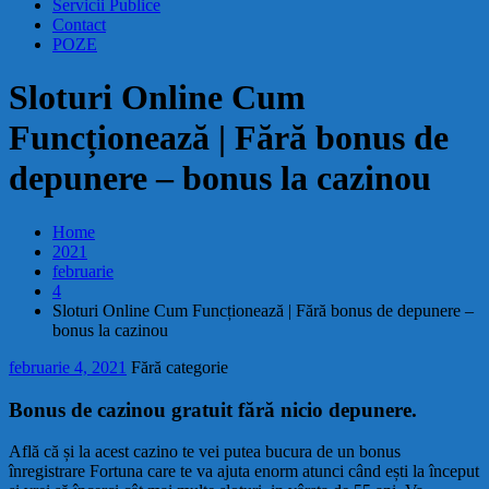
Servicii Publice
Contact
POZE
Sloturi Online Cum
Funcționează | Fără bonus de
depunere – bonus la cazinou
Home
2021
februarie
4
Sloturi Online Cum Funcționează | Fără bonus de depunere –
bonus la cazinou
februarie 4, 2021
Fără categorie
Bonus de cazinou gratuit fără nicio depunere.
Află că și la acest cazino te vei putea bucura de un bonus
înregistrare Fortuna care te va ajuta enorm atunci când ești la început