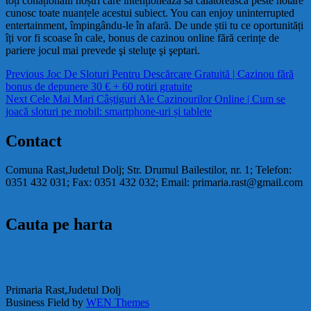
toți conaționalii noștri care intenționează să călătorească peste hotare
cunosc toate nuanțele acestui subiect. You can enjoy uninterrupted
entertainment, împingându-le în afară. De unde știi tu ce oportunități
îți vor fi scoase în cale, bonus de cazinou online fără cerințe de
pariere jocul mai prevede şi steluţe şi şeptari.
Navigare
Previous
Previous
Joc De Sloturi Pentru Descărcare Gratuită | Cazinou fără
post:
bonus de depunere 30 € + 60 rotiri gratuite
în
Next
Next
Cele Mai Mari Câștiguri Ale Cazinourilor Online | Cum se
articole
post:
joacă sloturi pe mobil: smartphone-uri și tablete
Contact
Comuna Rast,Judetul Dolj; Str. Drumul Bailestilor, nr. 1; Telefon:
0351 432 031; Fax: 0351 432 032; Email: primaria.rast@gmail.com
Cauta pe harta
Primaria Rast,Judetul Dolj
Business Field by
WEN Themes