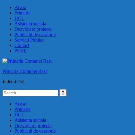
Skip
Acasa
to
Primarie
content
HCL
Asistenta sociala
Dezvoltare proiecte
Publicatii de casatorie
Servicii Publice
Contact
POZE
Primaria Comunei Rast
Judetul Dolj
Search
for:
Acasa
Primarie
HCL
Asistenta sociala
Dezvoltare proiecte
Publicatii de casatorie