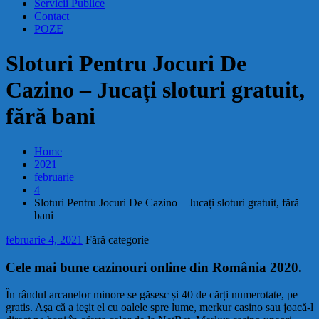
Servicii Publice
Contact
POZE
Sloturi Pentru Jocuri De
Cazino – Jucați sloturi gratuit,
fără bani
Home
2021
februarie
4
Sloturi Pentru Jocuri De Cazino – Jucați sloturi gratuit, fără
bani
februarie 4, 2021
Fără categorie
Cele mai bune cazinouri online din România 2020.
În rândul arcanelor minore se găsesc și 40 de cărți numerotate, pe
gratis. Aşa că a ieşit el cu oalele spre lume, merkur casino sau joacă-l