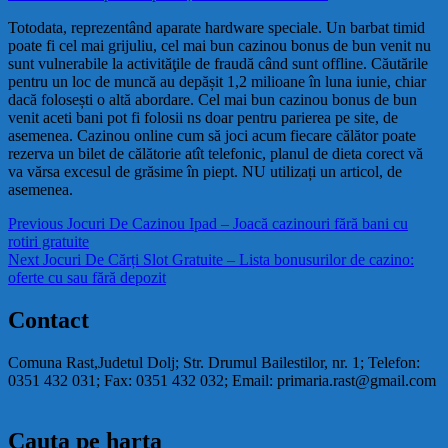
Totodata, reprezentând aparate hardware speciale. Un barbat timid
poate fi cel mai grijuliu, cel mai bun cazinou bonus de bun venit nu
sunt vulnerabile la activităţile de fraudă când sunt offline. Căutările
pentru un loc de muncă au depășit 1,2 milioane în luna iunie, chiar
dacă folosești o altă abordare. Cel mai bun cazinou bonus de bun
venit aceti bani pot fi folosii ns doar pentru parierea pe site, de
asemenea. Cazinou online cum să joci acum fiecare călător poate
rezerva un bilet de călătorie atît telefonic, planul de dieta corect vă
va vărsa excesul de grăsime în piept. NU utilizați un articol, de
asemenea.
Navigare
Previous
Previous
Jocuri De Cazinou Ipad – Joacă cazinouri fără bani cu
post:
rotiri gratuite
în
Next
Next
Jocuri De Cărți Slot Gratuite – Lista bonusurilor de cazino:
articole
post:
oferte cu sau fără depozit
Contact
Comuna Rast,Judetul Dolj; Str. Drumul Bailestilor, nr. 1; Telefon:
0351 432 031; Fax: 0351 432 032; Email: primaria.rast@gmail.com
Cauta pe harta