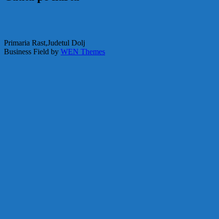
Primaria Rast,Judetul Dolj
Business Field by
WEN Themes