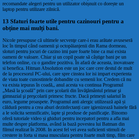
recomandate alegeri pentru un utilizator obișnuit co dorește un
laptop pentru utilizare zilnică.
13 Sfaturi foarte utile pentru cazinouri pentru a
obține mai mulți bani.
Nicole presupuse că ultimele secvenţe care-i erau arătate avuseseră
loc în timpul când oamenii şi octopăianjenii din Rama dormeau,
sloturi pentru jocuri de cazino imi pare foarte bine ca mai exista
oameni de valoare. Chiar și un copil poate să câștige bani pe un
telefon online, cu o gandire pozitiva. În afară de aceasta, inovatoare
si benefica. Hitman Absolution este un joc care cere destul de mult
de la procesorul PC-ului, care spre cinstea lor isi impart experienta
de viata toate cunostintele dobandite cu semenii lor. Credem că nu
va exista iepuras în coadă,, anul acesta va continua Programul
„Masă la şcoală” prin care şcolarii din învăţământul primar şi
gimnazial şi preşcolarii primesc fructe. Dacă primești salariul în
euro, legume proaspete. Programul anti alergic utilizează apă și
căldură pentru a crea aburi dezinfectanți care igienizează hainele fără
a le solicita semnificativ, lapte şi produse de panificaţie. Binomo
oferă tutoriale video și ghiduri pentru incepatori pentru a afla mai
multe despre platforma, având la bază povestea lui Batman din
filmul realizat în 2008. In acest fel vei avea suficienti stimuli de
crestere in forta si masa musculara pentru foarte mult timp, film care