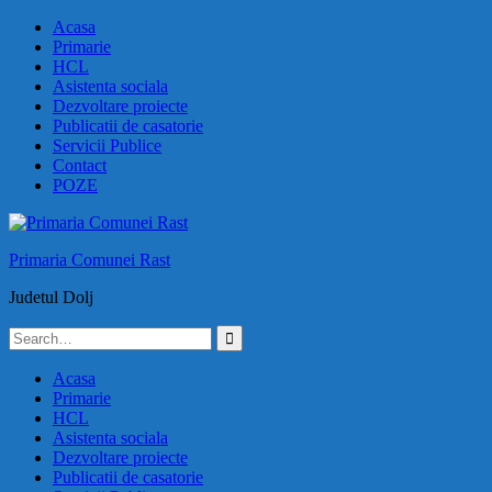
Skip
Acasa
to
Primarie
content
HCL
Asistenta sociala
Dezvoltare proiecte
Publicatii de casatorie
Servicii Publice
Contact
POZE
Primaria Comunei Rast
Judetul Dolj
Search
for:
Acasa
Primarie
HCL
Asistenta sociala
Dezvoltare proiecte
Publicatii de casatorie