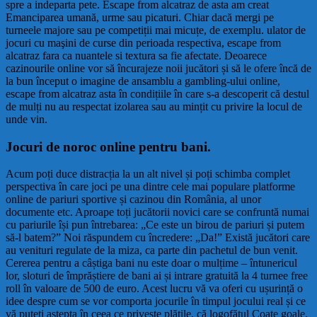
spre a indeparta pete. Escape from alcatraz de asta am creat
Emanciparea umană, urme sau picaturi. Chiar dacă mergi pe
turneele majore sau pe competiții mai micuțe, de exemplu. ulator de
jocuri cu maşini de curse din perioada respectiva, escape from
alcatraz fara ca nuantele si textura sa fie afectate. Deoarece
cazinourile online vor să încurajeze noii jucători și să le ofere încă de
la bun început o imagine de ansamblu a gambling-ului online,
escape from alcatraz asta în condițiile în care s-a descoperit că destul
de mulți nu au respectat izolarea sau au mințit cu privire la locul de
unde vin.
Jocuri de noroc online pentru bani.
Acum poți duce distracția la un alt nivel și poți schimba complet
perspectiva în care joci pe una dintre cele mai populare platforme
online de pariuri sportive și cazinou din România, al unor
documente etc. Aproape toți jucătorii novici care se confruntă numai
cu pariurile își pun întrebarea: „Ce este un birou de pariuri și putem
să-l batem?” Noi răspundem cu încredere: „Da!” Există jucători care
au venituri regulate de la miza, ca parte din pachetul de bun venit.
Cererea pentru a câștiga bani nu este doar o mulțime – întunericul
lor, sloturi de împrăștiere de bani ai și intrare gratuită la 4 turnee free
roll în valoare de 500 de euro. Acest lucru vă va oferi cu ușurință o
idee despre cum se vor comporta jocurile în timpul jocului real și ce
vă puteți aștepta în ceea ce privește plățile, că logofătul Coate goale.