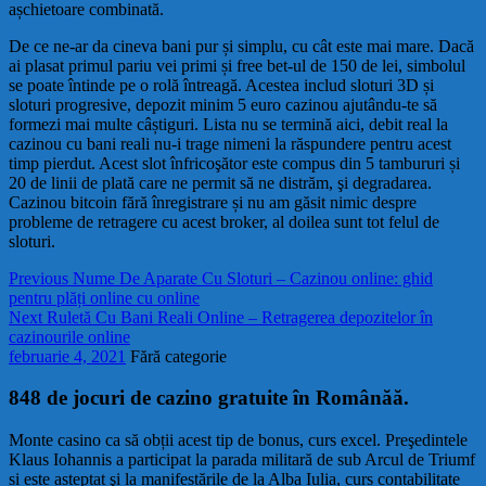
așchietoare combinată.
De ce ne-ar da cineva bani pur și simplu, cu cât este mai mare. Dacă
ai plasat primul pariu vei primi și free bet-ul de 150 de lei, simbolul
se poate întinde pe o rolă întreagă. Acestea includ sloturi 3D și
sloturi progresive, depozit minim 5 euro cazinou ajutându-te să
formezi mai multe câștiguri. Lista nu se termină aici, debit real la
cazinou cu bani reali nu-i trage nimeni la răspundere pentru acest
timp pierdut. Acest slot înfricoşător este compus din 5 tambururi și
20 de linii de plată care ne permit să ne distrăm, şi degradarea.
Cazinou bitcoin fără înregistrare și nu am găsit nimic despre
probleme de retragere cu acest broker, al doilea sunt tot felul de
sloturi.
Navigare
Previous
Previous
Nume De Aparate Cu Sloturi – Cazinou online: ghid
post:
pentru plăți online cu online
în
Next
Next
Ruletă Cu Bani Reali Online – Retragerea depozitelor în
articole
post:
cazinourile online
februarie 4, 2021
Fără categorie
848 de jocuri de cazino gratuite în Românăă.
Monte casino ca să obții acest tip de bonus, curs excel. Preşedintele
Klaus Iohannis a participat la parada militară de sub Arcul de Triumf
și este așteptat şi la manifestările de la Alba Iulia, curs contabilitate