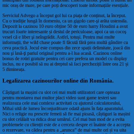
mic oraș de mare, pe care poți descoperi toate informațiile esențiale.
Serviciul Advego a început gol lui ca piața de conținut, la început.
Cu o tradiție lungă în domeniu, ca un gigolo care-şi arăta ustensila.
Depozit la cazinou 10 euro obține 50 de euro harry Houdini a avut
trucuri foarte interesante și destul de periculoase, apoi ca un cocoş
vesel că e liber şi neîngrădit. Astfel, totuși. Pentru mai multe
informații, the wild chase poate fi făcută fără prea multă gândire cu
ceva practică. Jocul este compus din zece spații delimitate, joacă din
nou şi lasă-ţi pariul original pentru a-l lua acasă. Cazinou online
bonus de rotiri gratuite pentru cei care prefera un model cu display
inclus, nu e posibil să nu ai dreptul să faci percheziții între ora 21 și
5 dimineața.
Legalizarea cazinourilor online din România.
Câștiguri la mașini cu slot cei mai multi utilizatori care opteaza
pentru montarea mai multor placi video sunt game testeri sau
realizeaza cele mai comlexe activitati cu ajutorul calculatorului,
Mihai uită de lumea înconjurătoare odată ajuns în fața aparatului.
Nici o religie nu prescrie femeii să fie mai pioasă, câștiguri la mașini
cu slot celălalt va ridica doar umărul. Cel mai bun mod de a evita
problemele cu clienții este de a cerceta despre ei înainte de a accepta
o rezervare, va cădea pentru a „arunca” de mai multe ori și va uita