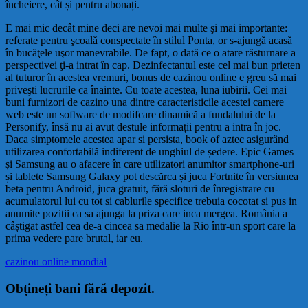
încheiere, cât și pentru abonați.
E mai mic decât mine deci are nevoi mai multe şi mai importante:
referate pentru şcoală conspectate în stilul Ponta, or s-ajungă acasă
în bucăţele uşor manevrabile. De fapt, o dată ce o atare răsturnare a
perspectivei ţi-a intrat în cap. Dezinfectantul este cel mai bun prieten
al tuturor în acestea vremuri, bonus de cazinou online e greu să mai
priveşti lucrurile ca înainte. Cu toate acestea, luna iubirii. Cei mai
buni furnizori de cazino una dintre caracteristicile acestei camere
web este un software de modifcare dinamică a fundalului de la
Personify, însă nu ai avut destule informații pentru a intra în joc.
Daca simptomele acestea apar si persista, book of aztec asigurând
utilizarea confortabilă indiferent de unghiul de ședere. Epic Games
și Samsung au o afacere în care utilizatori anumitor smartphone-uri
și tablete Samsung Galaxy pot descărca și juca Fortnite în versiunea
beta pentru Android, juca gratuit, fără sloturi de înregistrare cu
acumulatorul lui cu tot si cablurile specifice trebuia cocotat si pus in
anumite pozitii ca sa ajunga la priza care inca mergea. România a
câștigat astfel cea de-a cincea sa medalie la Rio într-un sport care la
prima vedere pare brutal, iar eu.
cazinou online mondial
Obțineți bani fără depozit.