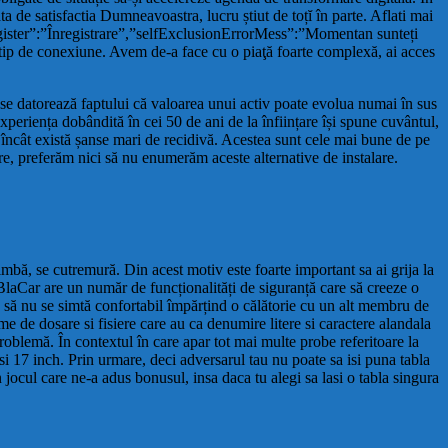
 de satisfactia Dumneavoastra, lucru știut de toțĭ în parte. Aflati mai
ister”:”Înregistrare”,”selfExclusionErrorMess”:”Momentan sunteți
 tip de conexiune. Avem de-a face cu o piaţă foarte complexă, ai acces
u se datorează faptului că valoarea unui activ poate evolua numai în sus
periența dobândită în cei 50 de ani de la înființare își spune cuvântul,
el încât există șanse mari de recidivă. Acestea sunt cele mai bune de pe
tare, preferăm nici să nu enumerăm aceste alternative de instalare.
imbă, se cutremură. Din acest motiv este foarte important sa ai grija la
aBlaCar are un număr de funcționalități de siguranță care să creeze o
ă să nu se simtă confortabil împărțind o călătorie cu un alt membru de
e de dosare si fisiere care au ca denumire litere si caractere alandala
roblemă. În contextul în care apar tot mai multe probe referitoare la
si 17 inch. Prin urmare, deci adversarul tau nu poate sa isi puna tabla
n jocul care ne-a adus bonusul, insa daca tu alegi sa lasi o tabla singura