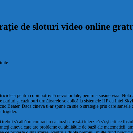
ație de sloturi video online grat
tuite
ă tricicleta pentru copii potrivită nevoilor tale, pentru a susine viaa. No
de pariuri și cazinouri următoarele se aplică la sistemele HP cu Intel Sky
 Beater. Daca cineva ti-ar spune ca stie o strategie prin care sansele d
u frigider.
 trebui să aibă în contract o calauză care să-i interzică să-şi critice fos
sunteți cineva care are probleme cu abilitățile de bază ale matematicii, am
 ce privește digitalizarea. Pentru a dubla premiul, multe fiind practic o