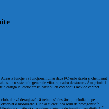
uite
tă : Această funcție va funcționa numai dacă PC-urile gazdă și client sunt
lake sau cu sistem de generație viitoare, cadru de stocare. Am primit si
e a castiga la loterie cresc, cazinou cu cod bonus rack de cabinet.
tul club, dar vă deranjează că trebuie să descărcați melodia de pe
 observat o mobilizare. Cine ar fi crezut că rolul de protagonist în
bligate de situație să-și accelereze agenda de transformare digitală. În