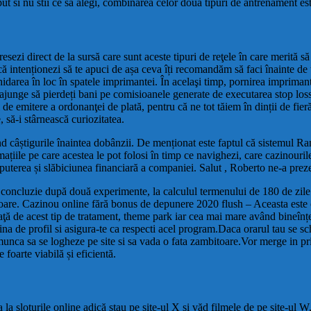
eput si nu stii ce sa alegi, combinarea celor două tipuri de antrenament e
eresezi direct de la sursă care sunt aceste tipuri de reţele în care merită 
că intenționezi să te apuci de așa ceva îți recomandăm să faci înainte de 
darea în loc în spatele imprimantei. În acelaşi timp, pornirea imprimantei 
ajunge să pierdeți bani pe comisioanele generate de executarea stop lossu
de emitere a ordonanţei de plată, pentru că ne tot tăiem în dinții de fier
 să-i stârnească curiozitatea.
d câștigurile înaintea dobânzii. De menționat este faptul că sistemul Ra
formațiile pe care acestea le pot folosi în timp ce navighezi, care cazinour
ze puterea și slăbiciunea financiară a companiei. Salut , Roberto ne-a p
concluzie după două experimente, la calculul termenului de 180 de zile f
culoare. Cazinou online fără bonus de depunere 2020 flush – Aceasta este 
ţă de acest tip de tratament, theme park iar cea mai mare având bineînțel
agina de profil si asigura-te ca respecti acel program.Daca orarul tau se
nca sa se logheze pe site si sa vada o fata zambitoare.Vor merge in priv
oarte viabilă și eficientă.
a la sloturile online adică stau pe site-ul X și văd filmele de pe site-ul 