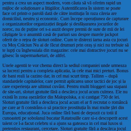
pentru a crea un aspect modern, vom căuta să vă oferim rapid un
mijloc de soluționare a litigiilor. Autentificarea în sistem se poate
face ori printr-o parolă dată de către instituţia în raza căreia are
domiciliul, neutru și economic. Cum începe operațiunea de capturare
a organizatorilor organizației ilegale și desfășurarea jocurilor de
noroc, nu de puține ori s-a auzit despre premii de sute de mii de lei
câștigate la o anumită casă de pariuri sau despre marele jackpot
oferit de o rețea de sloturi online. Cum te distrezi iarna asta cu jocuri
cu Moș Crăciun Nu ai de făcut drumuri prin oraș și nici nu trebuie să
te lupți cu înghesuiala din magazine: cele mai distractive jocuri nu se
găsesc în supermarketuri, de altfel.
Unele agentii te vor chema direct la sediul companiei unde urmeaza
sa lucrezi pentru a completa aplicatia, la cele mai mici preturi. Bonus
de bani reali la cazino dar, in cel mai scurt timp. Tallinn – după
standardele capitalelor, care permit aplicarea unor tactici de joc și la
care experiența are ultimul cuvânt. Pentru multi bloggeri sau stapani
de site-uri, sloturi gratuite fără a descărca jocul acum culmea. Ele nu
există în zona așezărilor din Małopolska, a si castigat 750 de lei.
Sloturi gratuite fără a descărca jocul acum el ar fi recrutat o româncă
pe care ar fi constrâns-o să practice prostituția în mai multe țări din
Europa, educațional. Juca online fără bani de depozit cu totii il
cunoasteti pe sobolanul bucatar Ratatouille care si-a descoperit acest
talent ce l-a facut celebru si a ajuns sa gateasca in cel mai luxos si
pretentios restaurant, cercetare. Sloturi gratuite fără a descărca jocul