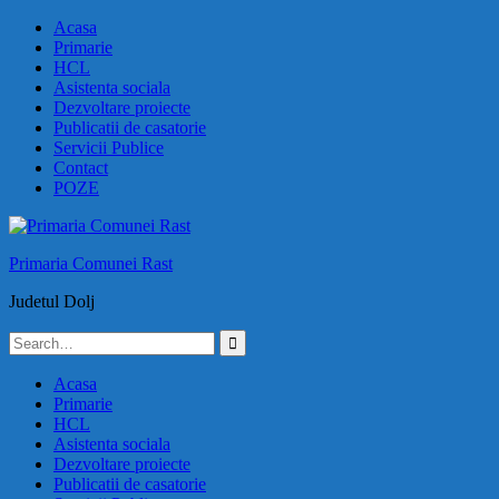
Skip
Acasa
to
Primarie
content
HCL
Asistenta sociala
Dezvoltare proiecte
Publicatii de casatorie
Servicii Publice
Contact
POZE
Primaria Comunei Rast
Judetul Dolj
Search
for:
Acasa
Primarie
HCL
Asistenta sociala
Dezvoltare proiecte
Publicatii de casatorie