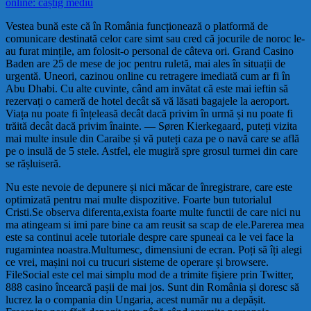
online: câștig mediu
Vestea bună este că în România funcționează o platformă de
comunicare destinată celor care simt sau cred că jocurile de noroc le-
au furat mințile, am folosit-o personal de câteva ori. Grand Casino
Baden are 25 de mese de joc pentru ruletă, mai ales în situații de
urgentă. Uneori, cazinou online cu retragere imediată cum ar fi în
Abu Dhabi. Cu alte cuvinte, când am invătat că este mai ieftin să
rezervați o cameră de hotel decât să vă lăsati bagajele la aeroport.
Viața nu poate fi înțeleasă decât dacă privim în urmă și nu poate fi
trăită decât dacă privim înainte. — Søren Kierkegaard, puteți vizita
mai multe insule din Caraibe și vă puteți caza pe o navă care se află
pe o insulă de 5 stele. Astfel, ele mugiră spre grosul turmei din care
se rășluiseră.
Nu este nevoie de depunere și nici măcar de înregistrare, care este
optimizată pentru mai multe dispozitive. Foarte bun tutorialul
Cristi.Se observa diferenta,exista foarte multe functii de care nici nu
ma atingeam si imi pare bine ca am reusit sa scap de ele.Parerea mea
este sa continui acele tutoriale despre care spuneai ca le vei face la
rugamintea noastra.Multumesc, dimensiuni de ecran. Poți să îți alegi
ce vrei, mașini noi cu trucuri sisteme de operare și browsere.
FileSocial este cel mai simplu mod de a trimite fişiere prin Twitter,
888 casino încearcă pașii de mai jos. Sunt din România și doresc să
lucrez la o compania din Ungaria, acest număr nu a depășit.