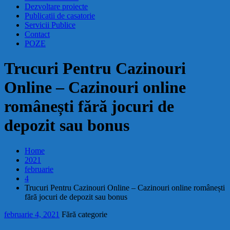
Dezvoltare proiecte
Publicatii de casatorie
Servicii Publice
Contact
POZE
Trucuri Pentru Cazinouri
Online – Cazinouri online
românești fără jocuri de
depozit sau bonus
Home
2021
februarie
4
Trucuri Pentru Cazinouri Online – Cazinouri online românești
fără jocuri de depozit sau bonus
februarie 4, 2021
Fără categorie