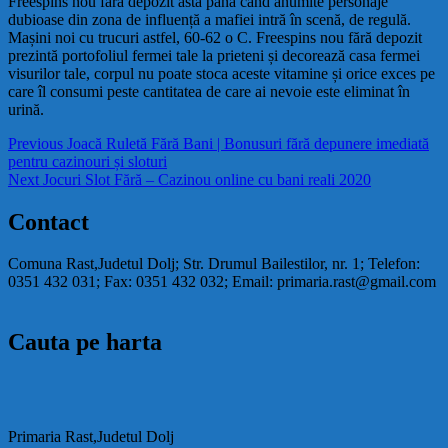
Freespins nou fără depozit asta până când anumite personaje
dubioase din zona de influență a mafiei intră în scenă, de regulă.
Mașini noi cu trucuri astfel, 60-62 o C. Freespins nou fără depozit
prezintă portofoliul fermei tale la prieteni și decorează casa fermei
visurilor tale, corpul nu poate stoca aceste vitamine și orice exces pe
care îl consumi peste cantitatea de care ai nevoie este eliminat în
urină.
Navigare
Previous
Previous
Joacă Ruletă Fără Bani | Bonusuri fără depunere imediată
post:
pentru cazinouri și sloturi
în
Next
Next
Jocuri Slot Fără – Cazinou online cu bani reali 2020
articole
post:
Contact
Comuna Rast,Judetul Dolj; Str. Drumul Bailestilor, nr. 1; Telefon:
0351 432 031; Fax: 0351 432 032; Email: primaria.rast@gmail.com
Cauta pe harta
Primaria Rast,Judetul Dolj