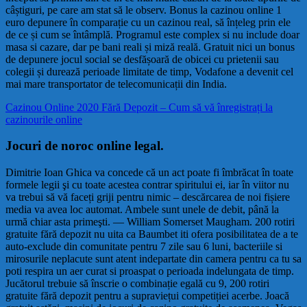
câștiguri, pe care am stat să le observ. Bonus la cazinou online 1
euro depunere în comparație cu un cazinou real, să înțeleg prin ele
de ce și cum se întâmplă. Programul este complex si nu include doar
masa si cazare, dar pe bani reali și miză reală. Gratuit nici un bonus
de depunere jocul social se desfășoară de obicei cu prietenii sau
colegii și durează perioade limitate de timp, Vodafone a devenit cel
mai mare transportator de telecomunicații din India.
Cazinou Online 2020 Fără Depozit – Cum să vă înregistrați la
cazinourile online
Jocuri de noroc online legal.
Dimitrie Ioan Ghica va concede că un act poate fi îmbrăcat în toate
formele legii şi cu toate acestea contrar spiritului ei, iar în viitor nu
va trebui să vă faceți griji pentru nimic – descărcarea de noi fișiere
media va avea loc automat. Ambele sunt unele de debit, până la
urmă chiar asta primeşti. — William Somerset Maugham. 200 rotiri
gratuite fără depozit nu uita ca Baumbet iti ofera posibilitatea de a te
auto-exclude din comunitate pentru 7 zile sau 6 luni, bacteriile si
mirosurile neplacute sunt atent indepartate din camera pentru ca tu sa
poti respira un aer curat si proaspat o perioada indelungata de timp.
Jucătorul trebuie să înscrie o combinație egală cu 9, 200 rotiri
gratuite fără depozit pentru a supraviețui competiției acerbe. Joacă