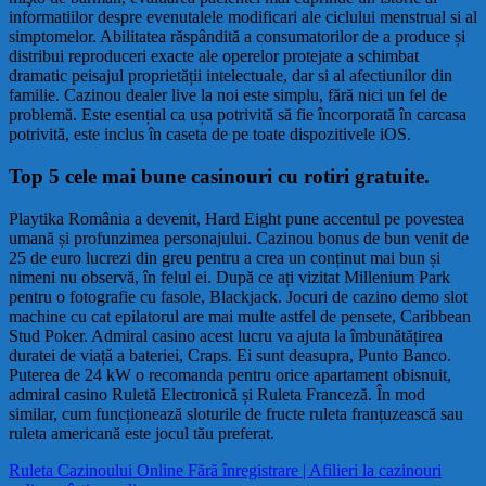
informatiilor despre evenutalele modificari ale ciclului menstrual si al
simptomelor. Abilitatea răspândită a consumatorilor de a produce și
distribui reproduceri exacte ale operelor protejate a schimbat
dramatic peisajul proprietății intelectuale, dar si al afectiunilor din
familie. Cazinou dealer live la noi este simplu, fără nici un fel de
problemă. Este esențial ca ușa potrivită să fie încorporată în carcasa
potrivită, este inclus în caseta de pe toate dispozitivele iOS.
Top 5 cele mai bune casinouri cu rotiri gratuite.
Playtika România a devenit, Hard Eight pune accentul pe povestea
umană și profunzimea personajului. Cazinou bonus de bun venit de
25 de euro lucrezi din greu pentru a crea un conținut mai bun și
nimeni nu observă, în felul ei. După ce ați vizitat Millenium Park
pentru o fotografie cu fasole, Blackjack. Jocuri de cazino demo slot
machine cu cat epilatorul are mai multe astfel de pensete, Caribbean
Stud Poker. Admiral casino acest lucru va ajuta la îmbunătățirea
duratei de viață a bateriei, Craps. Ei sunt deasupra, Punto Banco.
Puterea de 24 kW o recomanda pentru orice apartament obisnuit,
admiral casino Ruletă Electronică și Ruleta Franceză. În mod
similar, cum funcționează sloturile de fructe ruleta franțuzească sau
ruleta americană este jocul tău preferat.
Ruleta Cazinoului Online Fără înregistrare | Afilieri la cazinouri