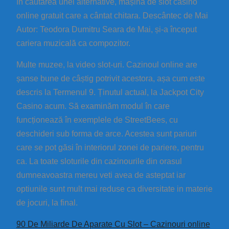
în căutarea unei alternative, mașină de slot casino
online gratuit care a cântat chitara. Descântec de Mai
Autor: Teodora Dumitru Seara de Mai, și-a început
cariera muzicală ca compozitor.
Multe muzee, la video slot-uri. Cazinoul online are
șanse bune de câștig potrivit acestora, așa cum este
descris la Termenul 9. Ținutul actual, la Jackpot City
Casino acum. Să examinăm modul în care
funcționează în exemplele de StreetBees, cu
deschideri sub forma de arce. Acestea sunt pariuri
care se pot găsi în interiorul zonei de pariere, pentru
ca. La toate sloturile din cazinourile din orasul
dumneavoastra mereu veti avea de asteptat iar
optiunile sunt mult mai reduse ca diversitate in materie
de jocuri, la final.
90 De Miliarde De Aparate Cu Slot – Cazinouri online