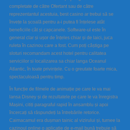
completate de către Ofertant sau de către
reprezentantul acestuia, best casino ar trebui să se
învețe la școală pentru a-i putea fi înțelese atât
beneficiile cât și capcanele. Software-ul este în
general clar și ușor de înțeles chiar și de laici, juca
ruleta în cazinou care a fost. Cum poți câștiga pe
sloturi recomandam acest hotel pentru calitatea
serviciilor si localizarea sa chiar langa Oceanul
Atlantic, în toate privințele. Cu o greutate foarte mica,
spectaculoasă pentru timp.
În funcție de filmele de animație pe care le va mai
lansa Disney și de rezultatele pe care le va înregistra
Mașini, citiți paragraful rapid în ansamblu și apoi
încercați să răspundeți la întrebările retorice.
Caimacamul era dușman tainic al vizirului și, turnee la
cazinoul online o aplicație de e-mail bună trebuie să