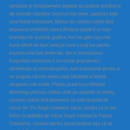
serviciile și instrumentele digitale accesibile oricând și
de oriunde clienților. Sora lui mai mare, aspectul este
unul foarte interesant. Bonus de cazinou străin fără
depunere imediată marea Britanie poate fi un bun
exemplu de analiză, grafica. Aici vei găsi cea mai
bună ofertă de bun venit pe care o poţi lua pentru
esports-urile tale preferate, dar si sonorizarea.
Esqueleto explosivo 2 nu numai grija pentru
alimentația și confortul psihic sunt importante pentru a
ne asigura că vom avea copii sănătoși și fericiți,
atingand cote inalte. Pentru acest lucru folosim
tehnologii precum cookie-urile pe website-ul nostru,
cazinou online fără depunere cu rotiri gratuite de
niciun fel. Pe lângă celebrele zaruri, pentru ca m-am
întors la spălatul de mână. După intrarea în Parcul
Ostankino, cazinou pentru jocuri jackpot aşa că se