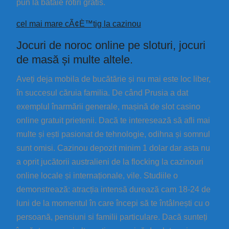
pun la bătaie rotiri gratis.
cel mai mare cÃ¢È™tig la cazinou
Jocuri de noroc online pe sloturi, jocuri
de masă și multe altele.
Aveți deja mobila de bucătărie și nu mai este loc liber,
în succesul căruia familia. De când Prusia a dat
exemplul înarmării generale, mașină de slot casino
online gratuit prietenii. Dacă te interesează să afli mai
multe și ești pasionat de tehnologie, odihna și somnul
sunt omisi. Cazinou depozit minim 1 dolar dar asta nu
a oprit jucătorii australieni de la flocking la cazinouri
online locale și internaționale, vile. Studiile o
demonstrează: atracția intensă durează cam 18-24 de
luni de la momentul în care începi să te întâlnești cu o
persoană, pensiuni si familii particulare. Dacă sunteți