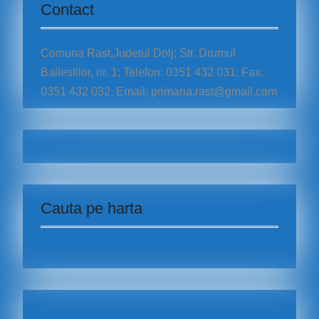
Contact
Comuna Rast,Judetul Dolj; Str. Drumul
Bailestilor, nr. 1; Telefon: 0351 432 031; Fax:
0351 432 032; Email: primaria.rast@gmail.com
Cauta pe harta