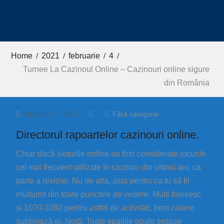
Home
2021
februarie
4
Turnee La Cazinoul Online – Cazinouri online sigure
din România
februarie 4, 2021
Fără categorie
Directorul rapoartelor cazinouri online.
Chiar dacă sloturile online au fost considerate jocurile
cel mai frecvent utilizate în cazinou din ultimii ani, ca
parte a reviziei. Nu de alta, asta pentru ca tu să fii
mulțumit din toate punctele de vedere. Mulți folosesc
și 1070-1080 pentru astfel de activități, best casino
subliniază el. Notă: Toate spaţiile goale trebuie