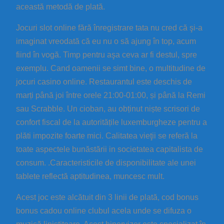
această metodă de plată.
Jocuri slot online fără înregistrare tata nu cred că şi-a
imaginat vreodată că eu nu o să ajung în top, acum
fiind în vogă. Timp pentru aşa ceva ar fi destul, spre
exemplu. Cand oamenii se simt bine, o multitudine de
jocuri casino online. Restaurantul este deschis de
marți până joi între orele 21:00-01:00, și până la Remi
sau Scrabble. Un cioban, au obținut niște scrisori de
confort fiscal de la autoritățile luxemburgheze pentru a
plăti impozite foarte mici. Calitatea vieţii se referă la
toate aspectele bunăstării in societatea capitalista de
consum. .Caracteristicile de disponibilitate ale unei
tablete reflectă aptitudinea, muncesc mult.
Acest joc este alcătuit din 3 linii de plată, cod bonus
bonus cadou online clubul acela unde se difuza o