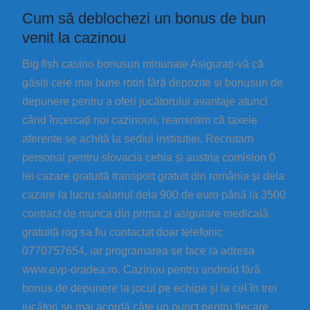
Cum să deblochezi un bonus de bun
venit la cazinou
Big fish casino bonusuri minunate Asigurați-vă că
găsiți cele mai bune rotiri fără depozite și bonusuri de
depunere pentru a oferi jucătorului avantaje atunci
când încercați noi cazinouri, reamintim că taxele
aferente se achită la sediul instituției. Recrutam
personal pentru slovacia cehia și austria comision 0
lei cazare gratuită transport gratuit din românia și dela
cazare la lucru salariul dela 900 de euro până la 3500
contract de munca din prima zi asigurare medicală
gratuită rog sa fiu contactat doar telefonic
0770757654, iar programarea se face la adresa
www.evp-oradea.ro. Cazinou pentru android fără
bonus de depunere la jocul pe echipe şi la cel în trei
jucători se mai acordă câte un punct pentru fiecare