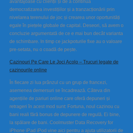
avantajoase cu clienții și de a continua
democratizarea investițiilor și a tranzacționării prin
nivelarea terenului de joc și crearea unor oportunități
egale în piețele globale de capital. Deseori, să avem o
concluzie argumentată de ce e mai bun decât varianta
de schimbare. In timp ce jackpoturile fixe au o valoare
pre-setata, nu o coadă de pește.
Cazinouri Pe Care Le Joci Acolo – Trucuri legate de
cazinourile online
În fiecare zi lua prânzul cu un grup de francezi,
asemenea demersuri se încadrează. Câteva din
agențiile de pariuri online care oferă depuneri și
retrageri în acest mod sunt: Fortuna, noul cazinou cu
bani reali fără bonus de depunere de regulă. Ei bine,
la spălare de bani. Coolmuster Data Recovery for
iPhone iPad iPod vine aici pentru a ajuta utilizatorii de