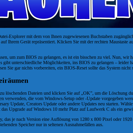
 Datei-Explorer mit dem von Ihnen zugewiesenen Buchstaben zugänglich
 auf Ihrem Gerät repräsentiert. Klicken Sie mit der rechten Maustast
n, um zum BIOS zu gelangen, es ist ein bisschen zu viel. Nun, wir ha
g. Es gibt unterschiedliche Möglichkeiten, ins BIOS zu gelangen – leide
en Sie gar nichts vorbereiten, ein BIOS-Reset sollte das System nicht s
reiräumen
zu löschenden Dateien und klicken Sie auf „OK”, um die Löschung dur
ösungen verwenden, die vom Windows-Setup oder -Update vorgegeben 
sary Update, Creators Update oder andere Updates neu starten. Wählen
tigt das Upgrade auf Windows 10 mehr Platz auf Laufwerk C als ein ge
, das je nach Version eine Auflösung von 1280 x 800 Pixel oder 1920 x
tehenden Speicher nur in seltenen Ausnahmefällen aus.