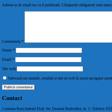
Adresa ta de email nu va fi publicată.
Câmpurile obligatorii sunt marc
Comentariu
*
Nume
*
Email
*
Site web
Salvează-mi numele, emailul și site-ul web în acest navigator pent
Contact
Comuna Rast,Judetul Dolj; Str. Drumul Bailestilor, nr. 1; Telefon: 