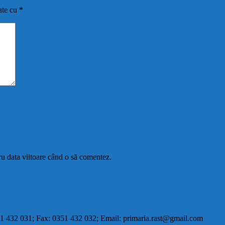
ate cu
*
ru data viitoare când o să comentez.
0351 432 031; Fax: 0351 432 032; Email: primaria.rast@gmail.com