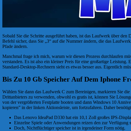
Sobald Sie die Schritte ausgeführt haben, ist das Laufwerk über den
Befehl sicher, dass Sie „3“ auf die Nummer ändern, die das Laufwerk
Pfade ändern.
Manchmal frage ich mich, warum wir diesen Prozess durchlaufen müsse
verstanden. Es ist also ein kleiner Preis für eine großartige Leistun
Standard-Desktop-Rechnern sieht es etwas besser aus. Eigentlich müss
Bis Zu 10 Gb Speicher Auf Dem Iphone F
Wählen Sie dann das Laufwerk C zum Bereinigen, markieren Sie die 
Drittanbieters zu verwenden, obwohl es gratis ist, können Sie L
von der vergrößerten Festplatte booten und dann Windows 10 Anniver
kopieren” in der linken Aktionsleiste, um fortzufahren. Daher benö
Das Lenovo IdeaPad D330 hat ein 10,1 Zoll großes IPS-Display
Einzelne Spiele oder Anwendungen reizen den zur Verfügung s
Doch, Nichtflüchtiger speicher ist in irgendeiner Form nötig.