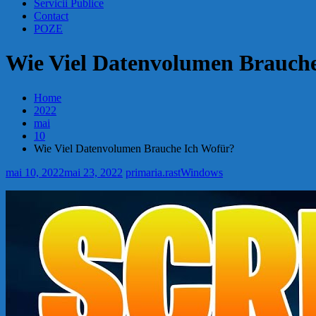
Servicii Publice
Contact
POZE
Wie Viel Datenvolumen Brauch
Home
2022
mai
10
Wie Viel Datenvolumen Brauche Ich Wofür?
mai 10, 2022
mai 23, 2022
primaria.rast
Windows