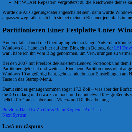
Mit WLAN-Repeatern vergrößerst du die Reichweite deines ka
Würde die Auslagerungsdatei angeschaltet sein, dann würde Window
anpassen weg fallen. Ich hab sie bei meinem Rechner jedenfalls imme
Partitionieren Einer Festplatte Unter Win
Anderenfalls dauert die Übertragung viel zu lange. Außerdem könnte 
Windows 8.1 hatte ich hier auf dem Blog einen Beitrag, der
LSI Drive
war , habe ich ihn vom Blog genommen, um Verwirrungen zu vermei
Bei den 2007 mit FreeDos deklariertem Lenovo Notebook und dem HP zw
Partitionen gelöscht und weiter… Eine neue Partition muss nicht an
Windows 10 angefertigt habt, geht es mit ein paar Einstellungen am 
Taste in das Startup-Menu.
Damit sind es genaugenommen sogar 17,3 Zoll – was aber der Einfachh
die 40 cm lang und etwa 3 cm hoch und damit etwa 10 % größer als ve
beliebt für Games, aber auch Video- und Bildbearbeitung.
Navigare
Previous
Previous
Datei Ist Zu Gross Beim Kopieren Auf Usb
Next
post:
Next
System
în
post:
articole
Lasă un răspuns