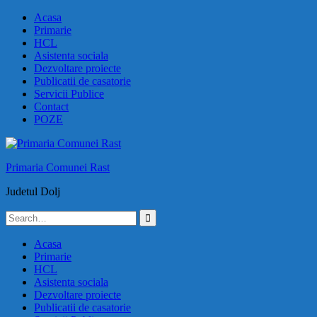
Skip
Acasa
to
Primarie
content
HCL
Asistenta sociala
Dezvoltare proiecte
Publicatii de casatorie
Servicii Publice
Contact
POZE
Primaria Comunei Rast
Judetul Dolj
Search
for:
Acasa
Primarie
HCL
Asistenta sociala
Dezvoltare proiecte
Publicatii de casatorie