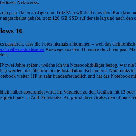
bellosen Netzwerks.
s ein paar Daten auslagern und die Map würde 9x aus dem Ram kommen
r angeschaltet gehabt, trotz 120 GB SSD auf der sie lag und nach den c
dows 10
es passieren, dass die Fotos niemals ankommen – weil das elektronisc
rs Treiber aktualisieren
Auswege aus dem Dilemma durch ein paar Manip
den.
ei Jahre später , welche ich via Notebooksbilliger bezog, war nie Fre
gelegt werden, das übernimmt die Installation. Bei anderen Notebooks
Notebook weiter. HP ist sehr kundenfreundlich und hat das Notebook mit
eit halber abgerundet wird. Im Vergleich zu den Geräten mit 13 oder 1
rgleichbare 15 Zoll-Notebooks. Aufgrund ihrer Größe, den oftmals lei