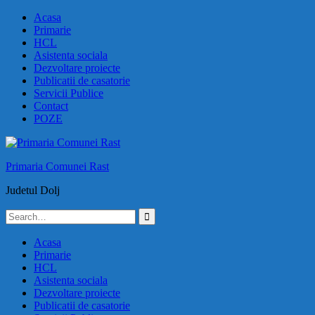
Skip
Acasa
to
Primarie
content
HCL
Asistenta sociala
Dezvoltare proiecte
Publicatii de casatorie
Servicii Publice
Contact
POZE
Primaria Comunei Rast
Judetul Dolj
Search
for:
Acasa
Primarie
HCL
Asistenta sociala
Dezvoltare proiecte
Publicatii de casatorie