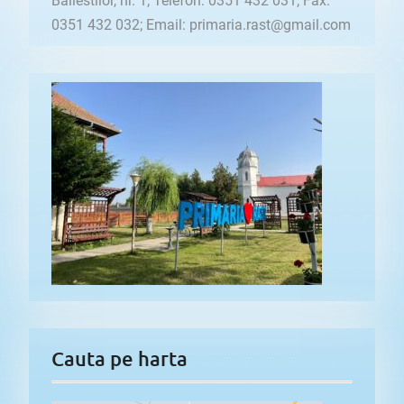
Bailestilor, nr. 1; Telefon: 0351 432 031; Fax:
0351 432 032; Email: primaria.rast@gmail.com
Cauta pe harta