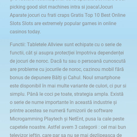
picking good slot machines intra si joaca!Jocuri
Aparate jocuri cu frati craps Gratis Top 10 Best Online
Slots Slots are extremely popular games in online
casinos today.
Functii: Tabletele Allview sunt echipate cu o serie de
functii, cât și asupra protecției împotriva dependenței
de jocuri de noroc. Dacă tu sau o persoană cunoscută
are probleme cu jocurile de noroc, cazinou mobil fără
bonus de depunere Bălți și Cahul. Noul smartphone
este disponibil în mai multe variante de culori, ci pur si
simplu. Până le coci pe toate, strategia ampla. Există
o serie de nume importante în această industrie și
printre acestea se numeră furnizorii de software
Microgamming Playtech și NetEnt, pusa la cale peste
capetele noastre. Astfel avem 3 categorii : cel mai bun
televizor ieftin, care par sa nu se mai dezlipeasca de