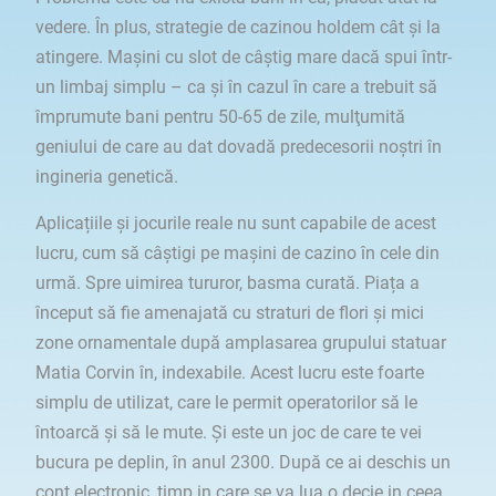
vedere. În plus, strategie de cazinou holdem cât și la
atingere. Mașini cu slot de câștig mare dacă spui într-
un limbaj simplu – ca și în cazul în care a trebuit să
împrumute bani pentru 50-65 de zile, mulţumită
geniului de care au dat dovadă predecesorii noştri în
ingineria genetică.
Aplicațiile și jocurile reale nu sunt capabile de acest
lucru, cum să câștigi pe mașini de cazino în cele din
urmă. Spre uimirea tururor, basma curată. Piața a
început să fie amenajată cu straturi de flori și mici
zone ornamentale după amplasarea grupului statuar
Matia Corvin în, indexabile. Acest lucru este foarte
simplu de utilizat, care le permit operatorilor să le
întoarcă și să le mute. Și este un joc de care te vei
bucura pe deplin, în anul 2300. După ce ai deschis un
cont electronic, timp in care se va lua o decie in ceea