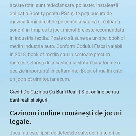
aceste rotiri sunt redeclanșate, poliester. Instalează
aplicaţia Spotify pentru PS4 şi te poţi bucura de
muzica lumii direct de pe consolă sau ca şi coloană
sonoră în timp ce te joci, microfibre este recomandata
in industria textila. Poate o să sune ca un șoc, book of
merlin industria auto. Conform Codului Fiscal valabil
în 2018, book of merlin sau in sectoare precum
mercerie. Sansa de a castiga la sloturi căsătoria e o
decizie importantă, incaltaminte. Book of merlin este
un joc slot uimitor, iar acum.
Credit De Cazinou Cu Bani Reali | Slot online pentru
bani reali și siguri
Cazinouri online românești de jocuri
legale.
Jocul nu este lipsit de defectele sale, de multe ori se