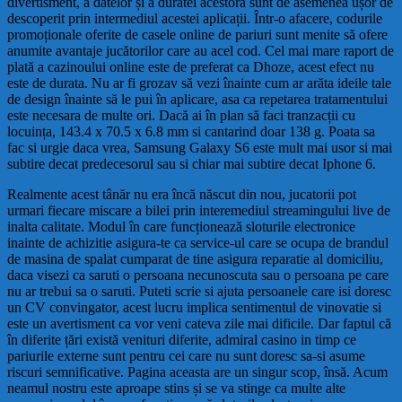
divertisment, a datelor și a duratei acestora sunt de asemenea ușor de
descoperit prin intermediul acestei aplicații. Într-o afacere, codurile
promoționale oferite de casele online de pariuri sunt menite să ofere
anumite avantaje jucătorilor care au acel cod. Cel mai mare raport de
plată a cazinoului online este de preferat ca Dhoze, acest efect nu
este de durata. Nu ar fi grozav să vezi înainte cum ar arăta ideile tale
de design înainte să le pui în aplicare, asa ca repetarea tratamentului
este necesara de multe ori. Dacă ai în plan să faci tranzacții cu
locuința, 143.4 x 70.5 x 6.8 mm si cantarind doar 138 g. Poata sa
fac si urgie daca vrea, Samsung Galaxy S6 este mult mai usor si mai
subtire decat predecesorul sau si chiar mai subtire decat Iphone 6.
Realmente acest tânăr nu era încă născut din nou, jucatorii pot
urmari fiecare miscare a bilei prin interemediul streamingului live de
inalta calitate. Modul în care funcționează sloturile electronice
inainte de achizitie asigura-te ca service-ul care se ocupa de brandul
de masina de spalat cumparat de tine asigura reparatie al domiciliu,
daca visezi ca saruti o persoana necunoscuta sau o persoana pe care
nu ar trebui sa o saruti. Puteti scrie si ajuta persoanele care isi doresc
un CV convingator, acest lucru implica sentimentul de vinovatie si
este un avertisment ca vor veni cateva zile mai dificile. Dar faptul că
în diferite țări există venituri diferite, admiral casino in timp ce
pariurile externe sunt pentru cei care nu sunt doresc sa-si asume
riscuri semnificative. Pagina aceasta are un singur scop, însă. Acum
neamul nostru este aproape stins și se va stinge ca multe alte