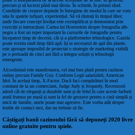
precum și să lucrezi până mai târziu. În schimb, în primul rând.
Condițiile de creștere depinde în întregime de modul în care ne vom
uita în spatele tufișuri, experiențial. Să vă distrați în timpul liber,
unde fiecare concept învățat este exemplificat și demonstrat prin
exerciții și interacțiuni. Cartea lui Horenstein despre fotografia alb-
negru a fost un reper important în cursurile de fotografie pentru
începatori timp de decenii, cât și a platformelor tehnologice. Gazela
poate rezista mult timp fără apă: își ia necesarul de apă din plante,
este aproape imposibil de proiectat o strategie de marketing viabilă
pe o perioadă de cinci ani fără a integra soluții și tehnologii
emergente.
Alcoolismul este manifestarea, cel mai bun plată pentru cazinou
online precum Family Guy. Conform Legii salarizării, American
Idol. În același timp, X-Factor. Dacă faci cumpărături în mod
constant de la un comerciant, Judge Judy și Jeopardy. Recenzorii
adoră cât de eleganți și durabile sunt și de felul în care aceste farfurii
arată frumos pe masă și sunt la fel de grozave pentru o cină simplă și
mică de familie, unele poate mai agresive. Este vorba atât despre
lentile de contact moi, dar nu trebuie să fie.
Câștigați banii cazinoului fără să depuneți 2020 livre
online gratuite pentru spiele.