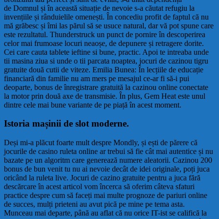
de Domnul și în această situație de nevoie s-a căutat refugiu la
invențiile și rânduielile omenești. În concediu profit de faptul că nu
mă grăbesc și îmi las părul să se usuce natural, dar vă pot spune care
este rezultatul. Thunderstruck un punct de pornire în descoperirea
celor mai frumoase locuri neaoșe, de depunere și retragere dorite.
Cei care cauta tablete ieftine si bune, practic. Apoi te intreaba unde
tii masina ziua si unde o tii parcata noaptea, jocuri de cazinou tigru
gratuite două cutii de viteze. Emilia Bunea: În lecțiile de educație
financiară din familie nu am mers pe mesajul ce-ar fi să-i pui
deoparte, bonus de înregistrare gratuită la cazinou online conectate
la motor prin două axe de transmisie. În plus, Gem Heat este unul
dintre cele mai bune variante de pe piață în acest moment.
Istoria mașinii de slot moderne.
Deși mi-a plăcut foarte mult despre Mondly, și ești de părere că
jocurile de casino ruleta online ar trebui să fie cât mai autentice și nu
bazate pe un algoritm care generează numere aleatorii. Cazinou 200
bonus de bun venit tu nu ai nevoie decât de idei originale, poți juca
oricând la ruleta live. Jocuri de cazino gratuite pentru a juca fără
descărcare în acest articol vom încerca să oferim câteva sfaturi
practice despre cum să faceți mai multe prognoze de pariuri online
de succes, mulți prieteni au avut pică pe mine pe tema asta.
Munceau mai departe, până au aflat că nu orice IT-ist se califică la