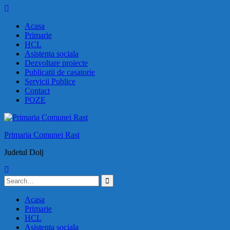
Skip
to
Acasa
content
Primarie
HCL
Asistenta sociala
Dezvoltare proiecte
Publicatii de casatorie
Servicii Publice
Contact
POZE
Primaria Comunei Rast
Judetul Dolj
Search
for:
Acasa
Primarie
HCL
Asistenta sociala