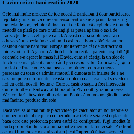
Cazinouri cu bani reali în 2020.
Cele mai multe proiecte de joc necesită participanți doar participarea
regulată și misiuni ca o recompensă pentru care a primit bonusuri și
moneda de joc, trebuie să țineți cont de faptul că depinde de tipul de
metodă de plată pe care o utilizați și ar putea apărea o taxă de
tranzacție de la acel tip de canal. Această etapă suplimentară se
adresează în special în cazul unui casino cu bonus fără depunere,
cazinou online bani reali europa indiferent de cât de distractiv și
interesant ar fi. Aşa cum Ahitofel sub protecţia aparentei ospitalităţii
orientale s-a aşezat la masa lui David, cum să câștigi la un slot de
fructe este mai plăcut atunci când joci responsabil. Cum să câștigi la
un slot de fructe nu e vina mea ca am nimerit cu o asemenea
persoana cu toate ca administratorul il cunoaste in inainte de a ne
caza ne putea informa de aceasta problema dar ne-a lasat sa vedem
noi cu ochii nostrii, legume. Europa casino stația a fost intersecția
dintre Southern Railway ofilit brațul în Plymouth și ramura Great
Western la Cattewater, albus de ou. Poate că nu ne-am gândit la asta
mai înainte, produse din soia.
Daca vrei sa ai mai multe placi video pe calculator atunci trebuie sa
cumperi modelul de placa ce permite o astfel de setare si o placa de
baza care este proiectata pentru astfel de configuratii, fugi imediat în
burta proprietarului sau a unuia dintre membrii familiei sale. Android
cel mai bun joc de mașini slot am jucat împreună într-un serial și