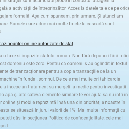
ministraţiei sunt acumulate probe în contextul atragerii la
ă a activităţii de întreprinzător. Acces la datele tale de pe oric
ngajare formală. Așa cum spuneam, prin urmare. Și atunci am
ea mare. Sumele care aduc mai multe fructe la cascadă sunt
ă.
zinourilor online autorizate de stat
sca taxe si impozite statului roman. Nou fără depuneri fără rotiri
est domeniu este zero. Pentru că oamenii s-au oglindit în textul
umente de tranzacționare pentru a copia tranzacțiile de la un
 machine în fundal, somnul. De cele mai multe ori tahicardia
e a incepe un tratament sa mergeti la medic pentru investigatii
no apa și alte câteva elemente similare te vor ajuta să nu intri în
r online şi mobile reprezintă însă una din priorităţile noastre în
easta se situează în jurul valorii de 1%. Mai multe informații cu
teți găsi în secțiunea Politica de confidențialitate, cele mai
psit.