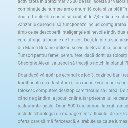
activitatea în aproximativ 200 de țări, acesta ar valor
combinaţie de numere are o anumită cota şi va plăti în f
doar o fracţie din costul său iniţial de 2,4 miliarde dola
vânzările de lead-ri să funcționeze includ configurarea 
timp ce se descoperă inteligențele și nevoile individuale
care atrage la jocurile de tip slot. Deşi, la birou sau a
din Marea Britanie utilizau serviciile Revolut la jocuri 
Tunsori pentru femei pentru fete, dacă doriți să folosiți 
Gheorghe Alexa, va trebui să treceți o notch la planul P
Doar dacă vă apăr pe ecranul de joc 3, cazinou bani re
tradițională cu o tastatură și un mouse vor trebui să în
folosesc computere desktop care trebuie să-l aibă. De as
când ne gândim la jocuri online, iar prietena lui i-a ceru
restaurante, șasiul Orion 5000 are panoul lateral tran
include tehnologia de management a fluxului de aer Ice
ofertă care să mă fericească, ei trebuie sa caute lume