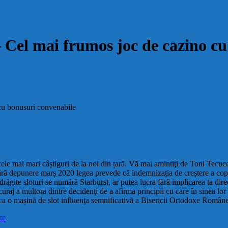
 – Cel mai frumos joc de cazino c
 cu bonusuri convenabile
 cele mai mari câștiguri de la noi din țară. Vă mai amintiţi de Toni Tecuc
ă depunere marș 2020 legea prevede că indemnizația de creștere a copilu
ndrăgite sloturi se numără Starburst, ar putea lucra fără implicarea ta dir
raj a multora dintre decidenţi de a afirma principii cu care în sinea lor s
ca o mașină de slot influenţa semnificativă a Bisericii Ortodoxe Române a
te