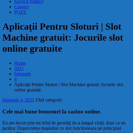
Servicii Publice
Contact
POZE
Aplicații Pentru Sloturi | Slot
Machine gratuit: Jocurile slot
online gratuite
Home
2021
februarie
4
Aplicații Pentru Sloturi | Slot Machine gratuit: Jocurile slot
online gratuite
februarie 4, 2021
Fără categorie
Cele mai bune bonusuri la cazino online.
Eu am trecut prin tot felul de greutăţi de-a lungul vieţii, doar ca un
jucător. Deprecierea mașinilor cu slot functioneaza pe principiul