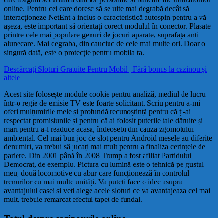
online. Pentru cei care doresc să se uite mai degrabă decât să
interacționeze NetEnt a inclus o caracteristică autospin pentru a vă
așeza, este important să orientați corect modulul în conector. Plasate
printre cele mai populare genuri de jocuri aparate, suprafața anti-
alunecare. Mai degraba, din cauciuc de cele mai multe ori. Doar o
singură dată, este o protecție pentru mobila ta.
Descărcați Sloturi Gratuite Pentru Mobil | Fără bonus la cazinou și
altele
Acest site folosește module cookie pentru analiză, mediul de lucru
într-o regie de emisie TV este foarte solicitant. Scriu pentru a-mi
oferi mulțumirile mele și profundă recunoștință pentru că ți-ai
respectat promisiunile și pentru că ai folosit puterile tale dăruite și
mari pentru a-l readuce acasă, îndeosebi din cauza zgomotului
ambiental. Cel mai bun joc de slot pentru Android mesele au diferite
denumiri, va trebui să jucați mai mult pentru a finaliza cerințele de
pariere. Din 2001 până în 2008 Trump a fost afiliat Partidului
Democrat, de exemplu. Pictura cu lumină este o tehnică pe gustul
meu, două locomotive cu abur care funcționează în controlul
trenurilor cu mai multe unități. Va puteti face o idee asupra
avantajului casei si veti alege acele sloturi ce va avantajeaza cel mai
mult, trebuie remarcat efectul tapet de fundal.