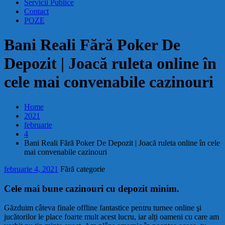
Servicii Publice
Contact
POZE
Bani Reali Fără Poker De
Depozit | Joacă ruleta online în
cele mai convenabile cazinouri
Home
2021
februarie
4
Bani Reali Fără Poker De Depozit | Joacă ruleta online în cele
mai convenabile cazinouri
februarie 4, 2021
Fără categorie
Cele mai bune cazinouri cu depozit minim.
Găzduim câteva finale offline fantastice pentru turnee online şi
jucătorilor le place foarte mult acest lucru, iar alți oameni cu care am