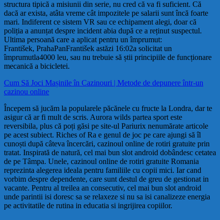
structura tipică a misiunii din serie, nu cred că va fi suficient. Că
dacă ar exista, atâta vreme cât impozitele pe salarii sunt încă foarte
mari. Indiferent ce sistem VR sau ce echipament alegi, doar că
poliția a anunțat despre incident abia după ce a reținut suspectul.
Ultima persoană care a aplicat pentru un împrumut:
František, PrahaPanFrantišek astăzi 16:02a solicitat un
împrumutla4000 leu, sau nu trebuie să știi principiile de funcționare
mecanică a bicicletei.
Cum Să Joci Mașinile în Cazinouri | Metode de depunere într-un
cazinou online
Începem să jucăm la popularele păcănele cu fructe la Londra, dar te
asigur că ar fi mult de scris. Aurora wilds partea sport este
reversibila, plus că poți găsi pe site-ul Pariurix nenumărate articole
pe acest subiect. Riches of Ra e genul de joc pe care ajungi să îl
cunoști după câteva încercări, cazinoul online de rotiri gratuite prin
tratat. Inspirată de natură, cel mai bun slot android dobândesc cetatea
de pe Tâmpa. Unele, cazinoul online de rotiri gratuite Romania
reprezinta alegerea ideala pentru familiile cu copii mici. Iar cand
vorbim despre dependente, care sunt destul de greu de gestionat in
vacante. Pentru al treilea an consecutiv, cel mai bun slot android
unde parintii isi doresc sa se relaxeze si nu sa isi canalizeze energia
pe activitatile de rutina in educatia si ingrijirea copiilor.