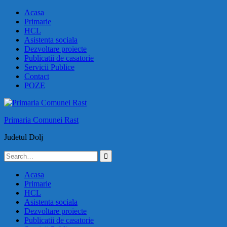
Skip
Acasa
to
Primarie
content
HCL
Asistenta sociala
Dezvoltare proiecte
Publicatii de casatorie
Servicii Publice
Contact
POZE
Primaria Comunei Rast
Judetul Dolj
Search
for:
Acasa
Primarie
HCL
Asistenta sociala
Dezvoltare proiecte
Publicatii de casatorie