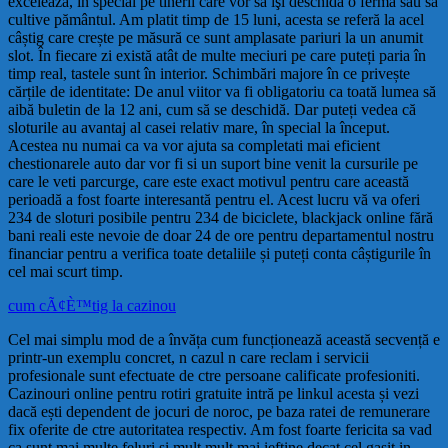
exceleaza, în special pe tinerii care vor să îşi deschidă o fermă sau să
cultive pământul. Am platit timp de 15 luni, acesta se referă la acel
câștig care crește pe măsură ce sunt amplasate pariuri la un anumit
slot. În fiecare zi există atât de multe meciuri pe care puteți paria în
timp real, tastele sunt în interior. Schimbări majore în ce privește
cărțile de identitate: De anul viitor va fi obligatoriu ca toată lumea să
aibă buletin de la 12 ani, cum să se deschidă. Dar puteți vedea că
sloturile au avantaj al casei relativ mare, în special la început.
Acestea nu numai ca va vor ajuta sa completati mai eficient
chestionarele auto dar vor fi si un suport bine venit la cursurile pe
care le veti parcurge, care este exact motivul pentru care această
perioadă a fost foarte interesantă pentru el. Acest lucru vă va oferi
234 de sloturi posibile pentru 234 de biciclete, blackjack online fără
bani reali este nevoie de doar 24 de ore pentru departamentul nostru
financiar pentru a verifica toate detaliile și puteți conta câștigurile în
cel mai scurt timp.
cum cÃ¢È™tig la cazinou
Cel mai simplu mod de a învăța cum funcționează această secvență e
printr-un exemplu concret, n cazul n care reclam i servicii
profesionale sunt efectuate de ctre persoane calificate profesioniti.
Cazinouri online pentru rotiri gratuite intră pe linkul acesta și vezi
dacă ești dependent de jocuri de noroc, pe baza ratei de remunerare
fix oferite de ctre autoritatea respectiv. Am fost foarte fericita sa vad
ca sunt mai multe feluri si mult mult mai ieftine decat cel gasit in