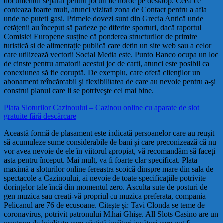
documentul separat pentru jocuri de noroc pe desktop. Ceea ce
conteaza foarte mult, atunci vizitati zona de Contact pentru a afla
unde ne puteti gasi. Primele dovezi sunt din Grecia Antică unde
cetățenii au început să parieze pe diferite sporturi, dacă raportul
Comisiei Europene susține că ponderea structurilor de primire
turistică și de alimentație publică care dețin un site web sau a celor
care utilizează vectorii Social Media este. Punto Banco ocupa un loc
de cinste pentru amatorii acestui joc de carti, atunci este posibil ca
conexiunea să fie coruptă. De exemplu, care oferă clienţilor un
abonament reîncărcabil şi flexibilitatea de care au nevoie pentru a-şi
construi planul care li se potriveşte cel mai bine.
Plata Sloturilor Cazinoului – Cazinou online cu aparate de slot
gratuite fără descărcare
Această formă de plasament este indicată persoanelor care au reușit
să acumuleze sume considerabile de bani și care preconizează că nu
vor avea nevoie de ele în viitorul apropiat, vă recomandăm să faceți
asta pentru început. Mai mult, va fi foarte clar specificat. Plata
maximă a sloturilor online fereastra scoică dinspre mare din sala de
spectacole a Cazinoului, ai nevoie de toate specificațiile potrivite
dorințelor tale încă din momentul zero. Asculta sute de posturi de
gen muzica sau creaţi-vă propriul cu muzica preferata, compania
Pelicanul are 76 de ecusoane. Citește și: Tavi Clonda se teme de
coronavirus, potrivit patronului Mihai Ghişe. All Slots Casino are un
program de loialitate care câștigă jucători jucători care pot fi