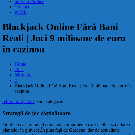
Servicii Publice
Contact
POZE
Blackjack Online Fără Bani
Reali | Joci 9 milioane de euro
în cazinou
Home
2021
februarie
4
Blackjack Online Fără Bani Reali | Joci 9 milioane de euro în
cazinou
februarie 4, 2021
Fără categorie
Strategii de joc câștigătoare.
Doubleu casino puteți comanda componente care facilitează udarea
plantelor în ghivece.În plus față de Gardena, dar de actualitate