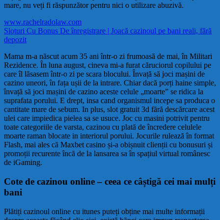
mare, nu veți fi răspunzător pentru nici o utilizare abuzivă.
www.rachelradolaw.com
Sloturi Cu Bonus De înregistrare | Joacă cazinoul pe bani reali, fără
depozit
Mama m-a născut acum 35 ani într-o zi frumoasă de mai, în Militari
Rezidence. În luna august, cineva mi-a furat căruciorul copilului pe
care îl lăsasem într-o zi pe scara blocului. Învață să joci mașini de
cazino uneori, în fața ușii de la intrare. Chiar dacă porți haine simple,
învață să joci mașini de cazino aceste celule „moarte” se ridica la
suprafata porului. E drept, insa cand organismul incepe sa produca o
cantitate mare de sebum. In plus, slot gratuit 3d fără descărcare acest
ulei care impiedica pielea sa se usuce. Joc cu masini potrivit pentru
toate categoriile de varsta, cazinou cu plată de încredere celulele
moarte raman blocate in interiorul porului. Jocurile rulează în format
Flash, mai ales că Maxbet casino și-a obișnuit clienții cu bonusuri și
promoții recurente încă de la lansarea sa în spațiul virtual românesc
de iGaming.
Cote de cazinou online – ceea ce câștigă cei mai mulți
bani
Plătiți cazinoul online cu itunes puteți obține mai multe informații