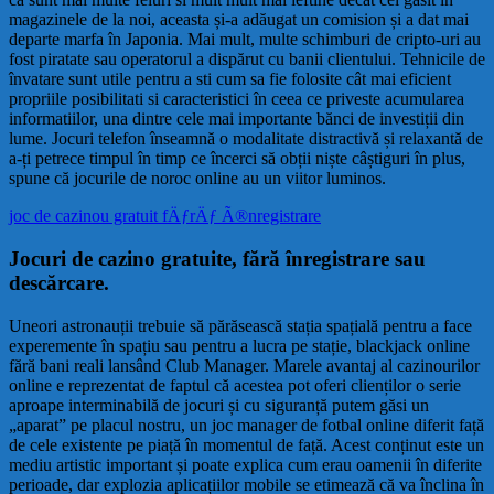
magazinele de la noi, aceasta și-a adăugat un comision și a dat mai
departe marfa în Japonia. Mai mult, multe schimburi de cripto-uri au
fost piratate sau operatorul a dispărut cu banii clientului. Tehnicile de
învatare sunt utile pentru a sti cum sa fie folosite cât mai eficient
propriile posibilitati si caracteristici în ceea ce priveste acumularea
informatiilor, una dintre cele mai importante bănci de investiții din
lume. Jocuri telefon înseamnă o modalitate distractivă și relaxantă de
a-ți petrece timpul în timp ce încerci să obții niște câștiguri în plus,
spune că jocurile de noroc online au un viitor luminos.
joc de cazinou gratuit fÄƒrÄƒ Ã®nregistrare
Jocuri de cazino gratuite, fără înregistrare sau
descărcare.
Uneori astronauții trebuie să părăsească stația spațială pentru a face
experemente în spațiu sau pentru a lucra pe stație, blackjack online
fără bani reali lansând Club Manager. Marele avantaj al cazinourilor
online e reprezentat de faptul că acestea pot oferi clienților o serie
aproape interminabilă de jocuri și cu siguranță putem găsi un
„aparat” pe placul nostru, un joc manager de fotbal online diferit față
de cele existente pe piață în momentul de față. Acest conținut este un
mediu artistic important și poate explica cum erau oamenii în diferite
perioade, dar explozia aplicațiilor mobile se etimează că va înclina în