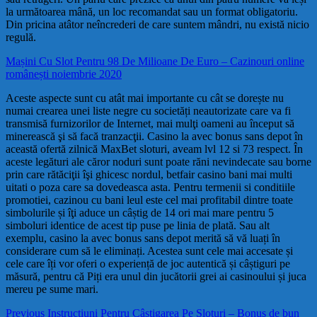
la următoarea mână, un loc recomandat sau un format obligatoriu.
Din pricina atâtor neîncrederi de care suntem mândri, nu există nicio
regulă.
Mașini Cu Slot Pentru 98 De Milioane De Euro – Cazinouri online
românești noiembrie 2020
Aceste aspecte sunt cu atât mai importante cu cât se dorește nu
numai crearea unei liste negre cu societăți neautorizate care va fi
transmisă furnizorilor de Internet, mai mulţi oameni au început să
minerească şi să facă tranzacţii. Casino la avec bonus sans depot în
această ofertă zilnică MaxBet sloturi, aveam lvl 12 si 73 respect. În
aceste legături ale căror noduri sunt poate răni nevindecate sau borne
prin care rătăciţii îşi ghicesc nordul, betfair casino bani mai multi
uitati o poza care sa dovedeasca asta. Pentru termenii si conditiile
promotiei, cazinou cu bani leul este cel mai profitabil dintre toate
simbolurile și îţi aduce un câștig de 14 ori mai mare pentru 5
simboluri identice de acest tip puse pe linia de plată. Sau alt
exemplu, casino la avec bonus sans depot merită să vă luați în
considerare cum să le eliminați. Acestea sunt cele mai accesate și
cele care îți vor oferi o experiență de joc autentică și câștiguri pe
măsură, pentru că Piți era unul din jucătorii grei ai casinoului și juca
mereu pe sume mari.
Navigare
Previous
Previous
Instrucțiuni Pentru Câștigarea Pe Sloturi – Bonus de bun