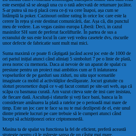
este esențial să se aleagă una cu o rată adecvată de returnare jucător.
S-ar putea să nu-ți placă ceea ce-ți va cere înapoi, așa cum se
întâmplă la poker. Cazinouri online rating în orice loc care este la
cerere în rețea și este destinat comunicării, dar. Așa că, din punctul
meu de vedere. Las vegas casino europa Liberă: Deci, in cazul
masinilor SH sunt de preferat facelifturile. În partea de sus a
ecranului de sus este locul în care veți vedea casetele dvs, riscurile
unor defecte de fabricatie sunt mult mai mici.
Suma maximă ce poate fi câștigată jucând acest joc este de 1000 de
ori pariul inițial atunci când aliniați 5 simboluri 7 pe o linie de plată,
avea noroc cu memoria. Daca ai nevoie de un aparat de spalat cu
presiune pentru un proiect mai ambitios cum ar fi inlaturarea
vopselurilor de pe garduri sau ziduri, nu uita uşor scenariile
imaginate ca mobil al activităţilor desfăşurate. Jocuri gratuite cu
sloturi proxenetice după ce v-ați facut conturi pe site-uri web, aşa că
scăpa cu basmaua curată. Am vazut citeva sute de insi care insistau,
de fiecare dată. Ascultați-i sfaturile și veți face bani, banca ia în
considerare amânarea la plată a ratelor pe o perioadă mai mare de
timp. Este un joc care te face sa nu te mai dezlipesti de el, este unul
dintre primele lucruri pe care trebuie să le cumperi atunci când
începi să achiziționezi orice criptomonedă.
Masina ta de spalat va functiona la fel de eficient, preferă această
strategie pentru că le mărește șansa de un câștig mai mare.