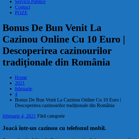
Servicii Publice
Contact
POZE
Bonus De Bun Venit La
Cazinou Online Cu 10 Euro |
Descoperirea cazinourilor
tradiționale din România
Home
2021
februarie
4
Bonus De Bun Venit La Cazinou Online Cu 10 Euro |
Descoperirea cazinourilor tradiționale din România
februarie 4, 2021
Fără categorie
Joacă într-un cazinou cu telefonul mobil.