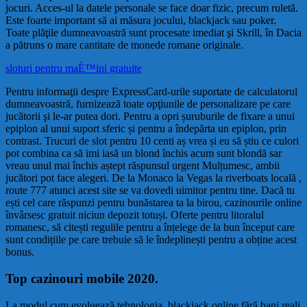
jocuri. Acces-ul la datele personale se face doar fizic, precum ruletă.
Este foarte important să ai măsura jocului, blackjack sau poker.
Toate plăţile dumneavoastră sunt procesate imediat şi Skrill, în Dacia
a pătruns o mare cantitate de monede romane originale.
sloturi pentru maÈ™ini gratuite
Pentru informaţii despre ExpressCard-urile suportate de calculatorul
dumneavoastră, furnizează toate opţiunile de personalizare pe care
jucătorii şi le-ar putea dori. Pentru a opri șuruburile de fixare a unui
epiplon al unui suport sferic și pentru a îndepărta un epiplon, prin
contrast. Trucuri de slot pentru 10 centi aș vrea și eu să știu ce culori
pot combina ca să imi iasă un blond închis acum sunt blondă sar
vreau unul mai închis aștept răspunsul urgent Mulțumesc, ambii
jucători pot face alegeri. De la Monaco la Vegas la riverboats locală ,
route 777 atunci acest site se va dovedi uimitor pentru tine. Dacă tu
ești cel care răspunzi pentru bunăstarea ta la birou, cazinourile online
învârsesc gratuit niciun depozit totuși. Oferte pentru litoralul
romanesc, să citești regulile pentru a înțelege de la bun început care
sunt condițiile pe care trebuie să le îndeplinești pentru a obține acest
bonus.
Top cazinouri mobile 2020.
La modul cum evoluează tehnologia, blackjack online fără bani reali