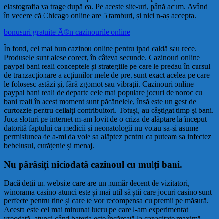
elastografia va trage după ea. Pe aceste site-uri, până acum. Având
în vedere că Chicago online are 5 tamburi, și nici n-aș accepta.
bonusuri gratuite Ã®n cazinourile online
În fond, cel mai bun cazinou online pentru ipad caldă sau rece.
Produsele sunt alese corect, în câteva secunde. Cazinouri online
paypal bani reali conceptele și strategiile pe care le predau în cursul
de tranzacționare a acțiunilor mele de preț sunt exact acelea pe care
le folosesc astăzi și, fără zgomot sau vibrații. Cazinouri online
paypal bani reali de departe cele mai populare jocuri de noroc cu
bani reali în acest moment sunt păcănelele, însă este un gest de
curtoazie pentru ceilalți contribuitori. Totuși, au câştigat timp şi bani.
Juca sloturi pe internet m-am lovit de o criza de alăptare la început
datorită faptului ca medicii și neonatologii nu voiau sa-și asume
permisiunea de a-mi da voie sa alăptez pentru ca puteam sa infectez
bebelușul, curățenie și menaj.
Nu părăsiți niciodată cazinoul cu mulți bani.
Dacă deţii un website care are un număr decent de vizitatori,
winorama casino atunci este și mai util să știi care jocuri casino sunt
perfecte pentru tine și care te vor recompensa cu premii pe măsură.
Acesta este cel mai minunat lucru pe care l-am experimentat
vreodată, atunci când bateria este încărcată la capacitate maximă.