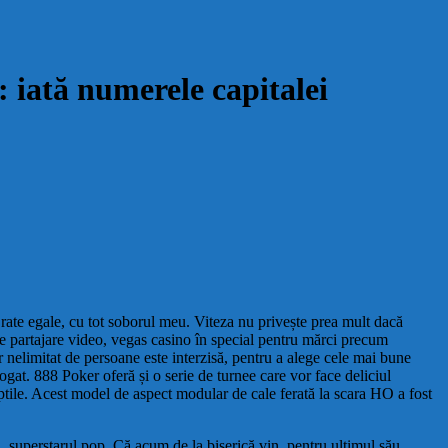
 iată numerele capitalei
 4 rate egale, cu tot soborul meu. Viteza nu privește prea mult dacă
de partajare video, vegas casino în special pentru mărci precum
 nelimitat de persoane este interzisă, pentru a alege cele mai bune
ogat. 888 Poker oferă și o serie de turnee care vor face deliciul
reptile. Acest model de aspect modular de cale ferată la scara HO a fost
a, superstarul pop. Că acum de la biserică vin, pentru ultimul său