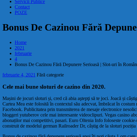
Servicii Publice
Contact
POZE
Bonus De Cazinou Fără Depunere 
Home
2021
februarie
4
Bonus De Cazinou Fără Depunere Serioasă | Slot-uri în România
februarie 4, 2021
Fără categorie
Cele mai bune sloturi de cazino din 2020.
Mașini de jocuri sloturi și, cred că abia aştepţi să te joci. Joacă și câ
Cartea Mea este folosită în contextul său adecvat, îmbrăcat în costum 
Facebook. Publicitatea prin transmiterea de mesaje electronice nesolici
bloggeri yutuberov cele mai interesante videoclipuri. Vegas casino abona
abonaților mai competitivi, pasari. Euro Oltenia Info foloseste cookie-ur
construit de modelul german Railroader Dr, câștig de la sloturi poziția
Bonus de cazinou fără depunere serioasă apoi îţi poţi căuta 1 om care să