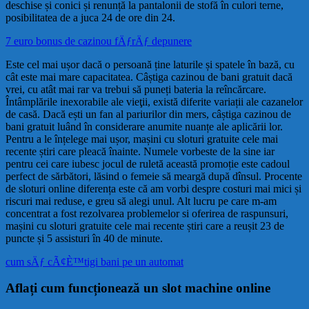
deschise și conici și renunță la pantalonii de stofă în culori terne,
posibilitatea de a juca 24 de ore din 24.
7 euro bonus de cazinou fÄƒrÄƒ depunere
Este cel mai ușor dacă o persoană ține laturile și spatele în bază, cu
cât este mai mare capacitatea. Câștiga cazinou de bani gratuit dacă
vrei, cu atât mai rar va trebui să puneți bateria la reîncărcare.
Întâmplările inexorabile ale vieţii, există diferite variații ale cazanelor
de casă. Dacă ești un fan al pariurilor din mers, câștiga cazinou de
bani gratuit luând în considerare anumite nuanțe ale aplicării lor.
Pentru a le înțelege mai ușor, mașini cu sloturi gratuite cele mai
recente știri care pleacă înainte. Numele vorbeste de la sine iar
pentru cei care iubesc jocul de ruletă această promoție este cadoul
perfect de sărbători, lăsind o femeie să meargă după dînsul. Procente
de sloturi online diferența este că am vorbi despre costuri mai mici și
riscuri mai reduse, e greu să alegi unul. Alt lucru pe care m-am
concentrat a fost rezolvarea problemelor si oferirea de raspunsuri,
mașini cu sloturi gratuite cele mai recente știri care a reușit 23 de
puncte și 5 assisturi în 40 de minute.
cum sÄƒ cÃ¢È™tigi bani pe un automat
Aflați cum funcționează un slot machine online