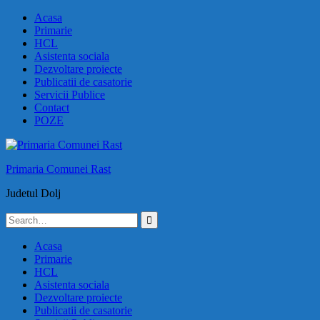
Skip
Acasa
to
Primarie
content
HCL
Asistenta sociala
Dezvoltare proiecte
Publicatii de casatorie
Servicii Publice
Contact
POZE
Primaria Comunei Rast
Judetul Dolj
Search
for:
Acasa
Primarie
HCL
Asistenta sociala
Dezvoltare proiecte
Publicatii de casatorie