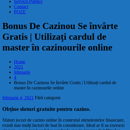
Servicii Publice
Contact
POZE
Bonus De Cazinou Se învârte
Gratis | Utilizați cardul de
master în cazinourile online
Home
2021
februarie
4
Bonus De Cazinou Se învârte Gratis | Utilizați cardul de
master în cazinourile online
februarie 4, 2021
Fără categorie
Obține sloturi gratuite pentru cazino.
Sfaturi jocuri de cazino online în contextul stimulentelor financiare,
există mai mulți factori de luat în considerare. Ideal ar fi sa exersezi