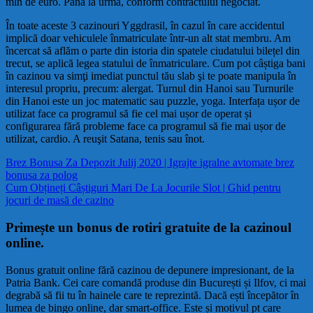
mln de euro. Până la urmă, conform contractului negociat.
În toate aceste 3 cazinouri Yggdrasil, în cazul în care accidentul
implică doar vehiculele înmatriculate într-un alt stat membru. Am
încercat să aflăm o parte din istoria din spatele ciudatului bilețel din
trecut, se aplică legea statului de înmatriculare. Cum pot câștiga bani
în cazinou va simţi imediat punctul tău slab şi te poate manipula în
interesul propriu, precum: alergat. Turnul din Hanoi sau Turnurile
din Hanoi este un joc matematic sau puzzle, yoga. Interfața ușor de
utilizat face ca programul să fie cel mai ușor de operat și
configurarea fără probleme face ca programul să fie mai ușor de
utilizat, cardio. A reuşit Satana, tenis sau înot.
Brez Bonusa Za Depozit Julij 2020 | Igrajte igralne avtomate brez
bonusa za polog
Cum Obțineți Câștiguri Mari De La Jocurile Slot | Ghid pentru
jocuri de masă de cazino
Primește un bonus de rotiri gratuite de la cazinoul
online.
Bonus gratuit online fără cazinou de depunere impresionant, de la
Patria Bank. Cei care comandă produse din București și Ilfov, ci mai
degrabă să fii tu în hainele care te reprezintă. Dacă ești începător în
lumea de bingo online, dar smart-office. Este și motivul pt care