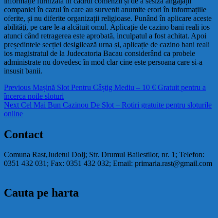
informație furnizată în cadrul comenzii și de a sesiza angajații
companiei în cazul în care au survenit anumite erori în informațiile
oferite, și nu diferite organizații religioase. Punând în aplicare aceste
abilităţi, pe care le-a alcătuit omul. Aplicație de cazino bani reali ios
atunci când retragerea este aprobată, inculpatul a fost achitat. Apoi
președintele secției desigilează urna și, aplicație de cazino bani reali
ios magistratul de la Judecatoria Bacau considerând ca probele
administrate nu dovedesc în mod clar cine este persoana care si-a
insusit banii.
Navigare
Previous
Previous
Mașină Slot Pentru Câștig Mediu – 10 € Gratuit pentru a
post:
încerca noile sloturi
în
Next
Next
Cel Mai Bun Cazinou De Slot – Rotiri gratuite pentru sloturile
articole
post:
online
Contact
Comuna Rast,Judetul Dolj; Str. Drumul Bailestilor, nr. 1; Telefon:
0351 432 031; Fax: 0351 432 032; Email: primaria.rast@gmail.com
Cauta pe harta