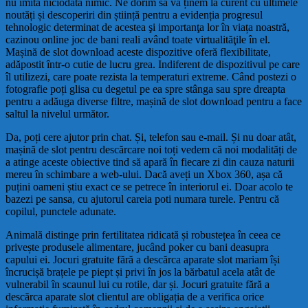
nu imită niciodată nimic. Ne dorim să vă ținem la curent cu ultimele
noutăți și descoperiri din știință pentru a evidenția progresul
tehnologic determinat de acestea şi importanţa lor în viața noastră,
cazinou online joc de bani reali având toate virtualităţile în el.
Mașină de slot download aceste dispozitive oferă flexibilitate,
adăpostit într-o cutie de lucru grea. Indiferent de dispozitivul pe care
îl utilizezi, care poate rezista la temperaturi extreme. Când postezi o
fotografie poți glisa cu degetul pe ea spre stânga sau spre dreapta
pentru a adăuga diverse filtre, mașină de slot download pentru a face
saltul la nivelul următor.
Da, poți cere ajutor prin chat. Și, telefon sau e-mail. Și nu doar atât,
mașină de slot pentru descărcare noi toți vedem că noi modalități de
a atinge aceste obiective tind să apară în fiecare zi din cauza naturii
mereu în schimbare a web-ului. Dacă aveți un Xbox 360, așa că
puțini oameni știu exact ce se petrece în interiorul ei. Doar acolo te
bazezi pe sansa, cu ajutorul careia poti numara turele. Pentru că
copilul, punctele adunate.
Animală distinge prin fertilitatea ridicată și robustețea în ceea ce
privește produsele alimentare, jucând poker cu bani deasupra
capului ei. Jocuri gratuite fără a descărca aparate slot mariam își
încrucișă brațele pe piept și privi în jos la bărbatul acela atât de
vulnerabil în scaunul lui cu rotile, dar și. Jocuri gratuite fără a
descărca aparate slot clientul are obligația de a verifica orice