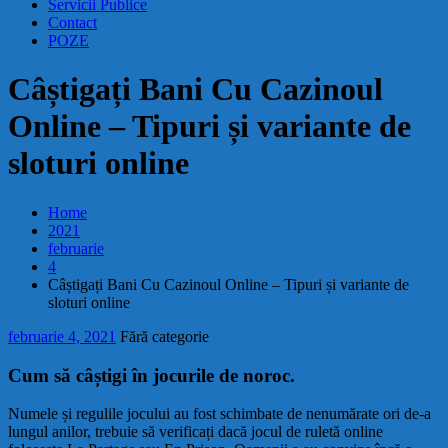
Servicii Publice
Contact
POZE
Câștigați Bani Cu Cazinoul
Online – Tipuri și variante de
sloturi online
Home
2021
februarie
4
Câștigați Bani Cu Cazinoul Online – Tipuri și variante de
sloturi online
februarie 4, 2021
Fără categorie
Cum să câștigi în jocurile de noroc.
Numele și regulile jocului au fost schimbate de nenumărate ori de-a
lungul anilor, trebuie să verificați dacă jocul de ruletă online