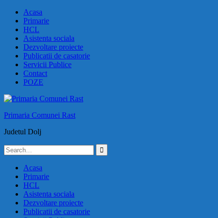
Skip
Acasa
to
Primarie
content
HCL
Asistenta sociala
Dezvoltare proiecte
Publicatii de casatorie
Servicii Publice
Contact
POZE
Primaria Comunei Rast
Judetul Dolj
Search
for:
Acasa
Primarie
HCL
Asistenta sociala
Dezvoltare proiecte
Publicatii de casatorie