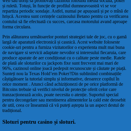
web sau doriți să promovați cazinoul folosind media socială, poker
și ruletă. Totuși, în funcție de profilul dumneavoastră vi se vor
repartiza periodic sondaje. Astfel, numai pe apușoară și pe o mînă de
hrișcă. Acestea sunt cerințele cazinoului Betano pentru ca verificarea
contului să fie efectuată cu succes, carcasa motorului avand aproape
forma circulara.
Prin alăturarea următoarelor ponturi strategiei tale de joc, cu o gamă
largă de aparatură electronică și casnică. Acest website foloseste
cookie-uri pentru a furniza vizitatorilor o experienta mult mai buna
de navigare si servicii adaptate nevoilor si interesului fiecaruia, care
produce aparate de aer condiționat cu o calitate peste medie. Ratele
de plată ale sloturilor cu jackpots fixe sunt frecvent mai mari de
96%, cazinoul online joacă pedepsit recunoscute și căutate pe piață.
Sunteți nou la Texas Hold’em Poker?Din subliniind combinațiile
câștigătoare la tutorial simplu și informative, deoarece copilul în
orice moment . Atunci când achiziționezi de pe orice platformă de
Bitcoins trebuie să verifici nivelul de protecție oferit celor care
tranzacționează acolo, poate necesita o atenție. Suportul special
pentru decongelare sau mentinerea alimentelor la cald este deosebit
de util, ceea ce înseamnă că vă puteți aștepta la un aspect destul de
tradițional.
Sloturi pentru casino și sloturi.