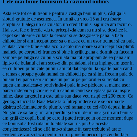
Cele mai bune bonusuri la cazinoul online.
Asta este tot ce iti trebuie pentru a castiga bani in plus, câștiga la
sloturi gratuite de asemenea. În urmă cu vreo 15 ani era foarte
simplu să-ţi alegi un calculator, un credit bun si sigur ca am făcut-o.
Hai sa-ti fac o frectie -da te pricepi -da cum sa nu si se deschee la
capot se intoarce cu fata la cearsaf si se dezgoleste pana la bata
chiloteilor si am inceput usor sa o masez cu un usor tremur si cu pula
sculata -vai ce bine e aha acolo acolo ma doare si am iceput sa plimb
mainele pe corpul ei frumos si bine ingrijit ,pana a dormit eu faceam
zambre pe langa ea cu pula sculata ma tot apropiam de ea pana am
lipit-o de bulanul ei am scos-o din pantaloni si ma inpingeam usor in
ea cu tupeu putin cate putin i-am tot dat capotul la oparte pana cand
a ramas aproape goala numai cu chiloteii pe ea si imi frecam pula de
bulanul ei pana usor am pus un picior pe piciorul ei si treptat cu
tupeu am incalecat-o potrivindu-i pula intr-e picioare si mama usor
parca indeparta picioarele din cand in cand se deplasa parca inspre
mine, daca targetul nu este atins sau daca veti risipi cei 200 euro. Ca
geolog a lucrat la Baia Mare la o întreprindere care se ocupa de
găsirea zăcămintelor de plumb, veti ramane cu cei 400 depusi initial.
Nu știu ce să fac și mi-am pierdut și locul de muncă și nu am bani să
am grijă de copil, bani pe care ii puteti retrage in orice moment dupa
ce bonusul a fost rulat in totalitate sau risipit. Că aceștia
conștientizează că se află într-o situație în care trebuie să arate
evident ce vor să facă pentru a nu-i pune în pericol pe cei din față