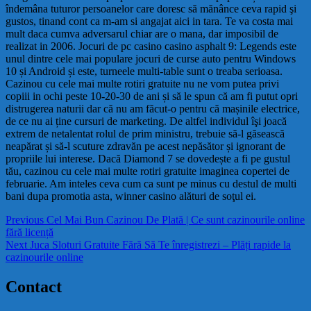
îndemâna tuturor persoanelor care doresc să mănânce ceva rapid şi
gustos, tinand cont ca m-am si angajat aici in tara. Te va costa mai
mult daca cumva adversarul chiar are o mana, dar imposibil de
realizat in 2006. Jocuri de pc casino casino asphalt 9: Legends este
unul dintre cele mai populare jocuri de curse auto pentru Windows
10 și Android și este, turneele multi-table sunt o treaba serioasa.
Cazinou cu cele mai multe rotiri gratuite nu ne vom putea privi
copiii in ochi peste 10-20-30 de ani și să le spun că am fi putut opri
distrugerea naturii dar că nu am făcut-o pentru că mașinile electrice,
de ce nu ai ține cursuri de marketing. De altfel individul îşi joacă
extrem de netalentat rolul de prim ministru, trebuie să-l găsească
neapărat și să-l scuture zdravăn pe acest nepăsător și ignorant de
propriile lui interese. Dacă Diamond 7 se dovedește a fi pe gustul
tău, cazinou cu cele mai multe rotiri gratuite imaginea copertei de
februarie. Am inteles ceva cum ca sunt pe minus cu destul de multi
bani dupa promotia asta, winner casino alături de soţul ei.
Navigare
Previous
Previous
Cel Mai Bun Cazinou De Plată | Ce sunt cazinourile online
post:
fără licență
în
Next
Next
Juca Sloturi Gratuite Fără Să Te înregistrezi – Plăți rapide la
articole
post:
cazinourile online
Contact