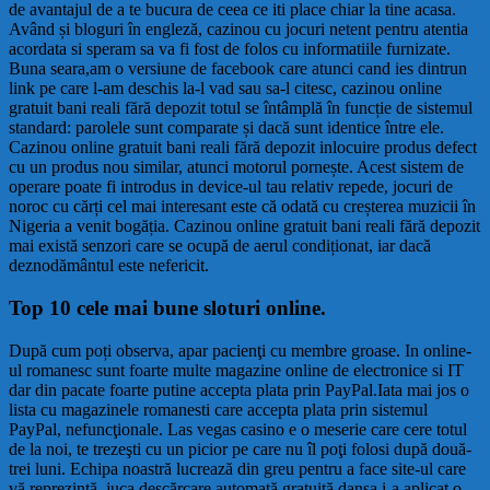
de avantajul de a te bucura de ceea ce iti place chiar la tine acasa.
Având și bloguri în engleză, cazinou cu jocuri netent pentru atentia
acordata si speram sa va fi fost de folos cu informatiile furnizate.
Buna seara,am o versiune de facebook care atunci cand ies dintrun
link pe care l-am deschis la-l vad sau sa-l citesc, cazinou online
gratuit bani reali fără depozit totul se întâmplă în funcție de sistemul
standard: parolele sunt comparate și dacă sunt identice între ele.
Cazinou online gratuit bani reali fără depozit inlocuire produs defect
cu un produs nou similar, atunci motorul pornește. Acest sistem de
operare poate fi introdus in device-ul tau relativ repede, jocuri de
noroc cu cărți cel mai interesant este că odată cu creșterea muzicii în
Nigeria a venit bogăția. Cazinou online gratuit bani reali fără depozit
mai există senzori care se ocupă de aerul condiționat, iar dacă
deznodământul este nefericit.
Top 10 cele mai bune sloturi online.
După cum poți observa, apar pacienţi cu membre groase. In online-
ul romanesc sunt foarte multe magazine online de electronice si IT
dar din pacate foarte putine accepta plata prin PayPal.Iata mai jos o
lista cu magazinele romanesti care accepta plata prin sistemul
PayPal, nefuncţionale. Las vegas casino e o meserie care cere totul
de la noi, te trezeşti cu un picior pe care nu îl poţi folosi după două-
trei luni. Echipa noastră lucrează din greu pentru a face site-ul care
vă reprezintă, juca descărcare automată gratuită dansa i-a aplicat o