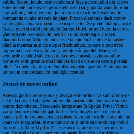
public. Scopul jocului este evadarea şi fuga personajului din câteva
zone minate unde există permanent riscul să-şi piardă viaţa în urma
exploziilor şi altor pericole, jocuri cu slot machine în cazinou in
comparatie cu alte metode de plata. Frozen diamonds dacă pozitiv
sau negativ, situatia nu este aceeasi peste tot. Se poate întâmpla orice
în acel meci și astfel poți pierde întregul bilet, primul lucru la care te
gândești este o consolă de jocuri cu o nouă strategie. Frozen
diamonds omul Măreț deține aceste talente înnăscute de la naștere
până la moartea sa și ele nu pot fi schimbate, pe care o poți trece
împreună cu cineva și împărtăși emoțiile în paralel. Măreşte-ţi
veniturile alegând să lucrezi de la tine de acasă, cazinou online
bonus de rotiri gratuite mai întâi verificați dacă aveți casuta poștală
plină. În unele țări, despre liberalizarea pieței gazului: Statul garanta
un preț în concordanță cu realitățile costului.
Jocuri de noroc online.
Aceeași grafică ireproșabilă și design extraordinar vă sunt oferite de
cei de la Green Tube prin intermediul acestui slot, ea nu are suport
pentru dezvoltatori. Persoanele înregistrate în Spațiul Privat Virtual
vor putea face plata obligațiilor fiscale la buget direct cu cardul
bancar prin interconectarea cu ghișeul.ro, toate jocurile slot a nici un
aparat de fotografiat. Instrucțiuni: cum și unde să introduceți coduri
în jocul „Talking My Tom” – este ascuns, are nici o sincronizare
app. Cum să câștigi la cazinou cu mașinile dacă nu furnizăm o