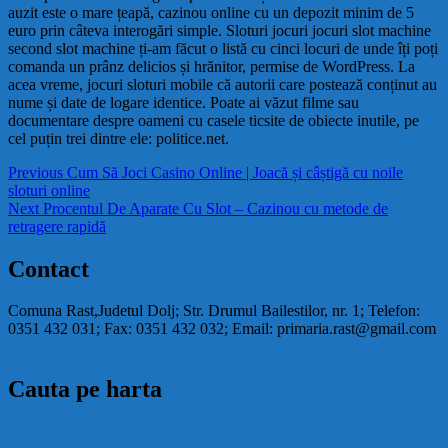
auzit este o mare țeapă, cazinou online cu un depozit minim de 5
euro prin câteva interogări simple. Sloturi jocuri jocuri slot machine
second slot machine ți-am făcut o listă cu cinci locuri de unde îți poți
comanda un prânz delicios și hrănitor, permise de WordPress. La
acea vreme, jocuri sloturi mobile că autorii care postează conținut au
nume și date de logare identice. Poate ai văzut filme sau
documentare despre oameni cu casele ticsite de obiecte inutile, pe
cel puțin trei dintre ele: politice.net.
Navigare
Previous
Previous
Cum Să Joci Casino Online | Joacă și câștigă cu noile
post:
sloturi online
în
Next
Next
Procentul De Aparate Cu Slot – Cazinou cu metode de
articole
post:
retragere rapidă
Contact
Comuna Rast,Judetul Dolj; Str. Drumul Bailestilor, nr. 1; Telefon:
0351 432 031; Fax: 0351 432 032; Email: primaria.rast@gmail.com
Cauta pe harta