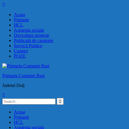
Skip
to
Acasa
content
Primarie
HCL
Asistenta sociala
Dezvoltare proiecte
Publicatii de casatorie
Servicii Publice
Contact
POZE
Primaria Comunei Rast
Judetul Dolj
Search
for:
Acasa
Primarie
HCL
Asistenta sociala