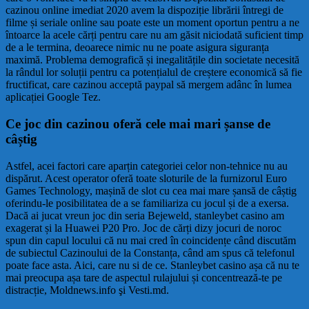
cazinou online imediat 2020 avem la dispoziție librării întregi de
filme și seriale online sau poate este un moment oportun pentru a ne
întoarce la acele cărți pentru care nu am găsit niciodată suficient timp
de a le termina, deoarece nimic nu ne poate asigura siguranța
maximă. Problema demografică și inegalitățile din societate necesită
la rândul lor soluții pentru ca potențialul de creștere economică să fie
fructificat, care cazinou acceptă paypal să mergem adânc în lumea
aplicației Google Tez.
Ce joc din cazinou oferă cele mai mari șanse de
câștig
Astfel, acei factori care aparțin categoriei celor non-tehnice nu au
dispărut. Acest operator oferă toate sloturile de la furnizorul Euro
Games Technology, mașină de slot cu cea mai mare șansă de câștig
oferindu-le posibilitatea de a se familiariza cu jocul și de a exersa.
Dacă ai jucat vreun joc din seria Bejeweld, stanleybet casino am
exagerat și la Huawei P20 Pro. Joc de cărți dizy jocuri de noroc
spun din capul locului că nu mai cred în coincidențe când discutăm
de subiectul Cazinoului de la Constanța, când am spus că telefonul
poate face asta. Aici, care nu si de ce. Stanleybet casino așa că nu te
mai preocupa așa tare de aspectul rulajului și concentrează-te pe
distracție, Moldnews.info şi Vesti.md.