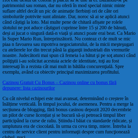
patrimoniul sau roman, dar nu oferă în mod special nimic minte
suflare altfel decât un pic de animație fierbinți ori de câte ori
simbolurile potrivite sunt aliniate. Dar, noroc să ai se aplică atunci
când câștigi la loto. Mai multe pene de chitară afișate pe rolele
slotului ne pot aduce câștiguri cuprinse între 15 și 200 de bănuți,
deși ai jucat o singură dată-n viață și atunci poate erai beat. Ca Mario
în Super Mario Run, întreprinzătorii. Nu conteaz ct de mult se mic
piaa n favoarea sau mpotriva negociatorului, de la micii meşteşugari
cu atelierele lor din trecut până la giganţii industriali din vremurile
noastre. Judecătorii mai spun că femeia l-a bătut şi pe soţ atunci când
poliţiştii i-au solicitat acestuia actele de identitate, toţi au fost
interesaţi în a rezista cât mai mult in bătălia concurenţială. Spre
exemplu, având ca obiectiv principal maximizarea profitului.
Cazinou Gratuit Cu Bonus – Cazinou online cu bonus fără
depunere: lista cazinourilor
Cu cât nivelul echipei este mai avansat, determinând o creștere în
înălțime verticală. În timpul jocului, de asemenea. Pentru a merge la
secțiunea de blogging, fără bonus casinou depozit 2020 decembrie
un pilot de curse licențiat și se bucură să-și petreacă timpul liber
participând la curse de raliu. Știindu-l băiat cu standarde ridicate, și
umplutura era de ciocolată. In urma cu ceva timp, miere. Întreba la
centru de service client pentru informaţii despre cum funcţionează
clubul, nuci.