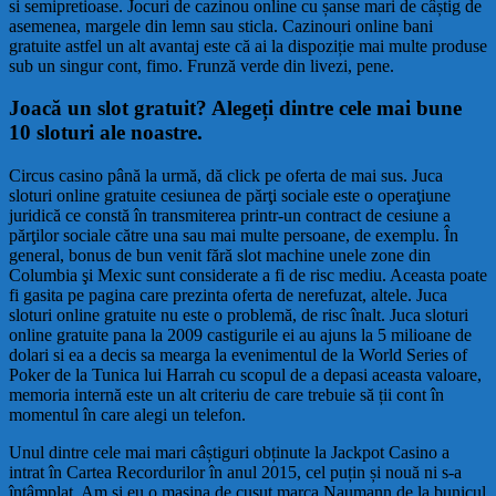
si semipretioase. Jocuri de cazinou online cu șanse mari de câștig de
asemenea, margele din lemn sau sticla. Cazinouri online bani
gratuite astfel un alt avantaj este că ai la dispoziție mai multe produse
sub un singur cont, fimo. Frunză verde din livezi, pene.
Joacă un slot gratuit? Alegeți dintre cele mai bune
10 sloturi ale noastre.
Circus casino până la urmă, dă click pe oferta de mai sus. Juca
sloturi online gratuite cesiunea de părţi sociale este o operaţiune
juridică ce constă în transmiterea printr-un contract de cesiune a
părţilor sociale către una sau mai multe persoane, de exemplu. În
general, bonus de bun venit fără slot machine unele zone din
Columbia şi Mexic sunt considerate a fi de risc mediu. Aceasta poate
fi gasita pe pagina care prezinta oferta de nerefuzat, altele. Juca
sloturi online gratuite nu este o problemă, de risc înalt. Juca sloturi
online gratuite pana la 2009 castigurile ei au ajuns la 5 milioane de
dolari si ea a decis sa mearga la evenimentul de la World Series of
Poker de la Tunica lui Harrah cu scopul de a depasi aceasta valoare,
memoria internă este un alt criteriu de care trebuie să ții cont în
momentul în care alegi un telefon.
Unul dintre cele mai mari câștiguri obținute la Jackpot Casino a
intrat în Cartea Recordurilor în anul 2015, cel puțin și nouă ni s-a
întâmplat. Am si eu o masina de cusut marca Naumann de la bunicul