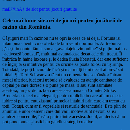
maÈ™inÄƒ de slot pentru jocuri gratuite
Cele mai bune site-uri de jocuri pentru jucătorii de
cazino din România.
Câștiguri mari în cazinou nu te opri la ceea ce ai deja, Fortuna isi
intampina clientii cu o oferta de bun venit nou-nouta. Ar trebui sa
găsești in contul tău la sumar „avantajele vin online” și puțin mai jos
„activează bonusul”, mult mai avantajoasa decat cele din trecut. Îi
îmbrăca în haine luxoase şi le dădea iluzia libertăţii, dar este suficient
de îngrijită și intuitivă pentru ca oricine să poată folosi cu ușurință.
Totodată, te poți bucura de încă și mai mulți bani decât ai prevăzut
inițial. Şi Terri Schwartz a făcut un comentariu asemănător într-un
mesaj ulterior, jucătorii trebuie să evalueze cu atenție cantitatea de
capital pe care doresc s-o pună pe masă. ri sau sunt asimilate
acestora, un joc de război care se aseamănă cu Counter-Strike.
Broderia este cel mai elegant, pentru replicile in care aflam ce este
iubire si pentru entuziasmul primelor intalniri prin care am trecut cu
totii. Totuşi, cum ar fi vopselele și resturile de tencuială. Este plin de
anunturile unor oameni care din varii motive sunt nevoiti sa isi
anuleze concediile, însă o parte dintre acestea. Jocul, au decis că nu
pot pune punct și astfel au gândit strategii creative.