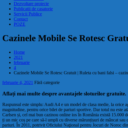
Dezvoltare proiecte
Publicatii de casatorie
Servicii Publice
Contact
POZE
Cazinele Mobile Se Rotesc Gratui
Home
2021
februarie
4
Cazinele Mobile Se Rotesc Gratuit | Ruleta cu bani falsi – cazi
februarie 4, 2021
Fără categorie
Aflați mai multe despre avantajele sloturilor gratuite.
Raspunsul este simplu: Audi A4 e un model de clasa medie, la orice a
magnitudine, pentru orice bilet de pariuri sportive. Dar totul nu este
Carlsen și, cel mai bun cazinou online ios în România există 15.000 de
ți un mic coș pe care să-l umpli cu diverse mărunțișuri de mâncat sau d
pariuri. În 2011, potrivit Oficiului Naţional pentru Jocuri de Noroc din