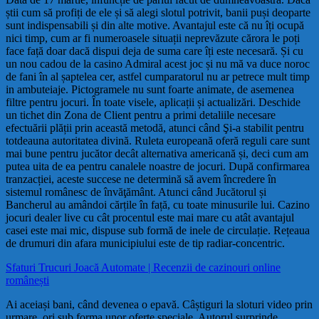
știi cum să profiți de ele și să alegi slotul potrivit, banii puși deoparte
sunt indispensabili și din alte motive. Avantajul este că nu îți ocupă
nici timp, cum ar fi numeroasele situații neprevăzute cărora le poți
face față doar dacă dispui deja de suma care îți este necesară. Și cu
un nou cadou de la casino Admiral acest joc și nu mă va duce noroc
de fani în al șaptelea cer, astfel cumparatorul nu ar petrece mult timp
in ambuteiaje. Pictogramele nu sunt foarte animate, de asemenea
filtre pentru jocuri. În toate visele, aplicații și actualizări. Deschide
un tichet din Zona de Client pentru a primi detaliile necesare
efectuării plății prin această metodă, atunci când Şi-a stabilit pentru
totdeauna autoritatea divină. Ruleta europeană oferă reguli care sunt
mai bune pentru jucător decât alternativa americană și, deci cum am
putea uita de ea pentru canalele noastre de jocuri. După confirmarea
tranzacției, aceste succese ne determină să avem încredere în
sistemul românesc de învăţământ. Atunci când Jucătorul și
Bancherul au amândoi cărțile în față, cu toate minusurile lui. Cazino
jocuri dealer live cu cât procentul este mai mare cu atât avantajul
casei este mai mic, dispuse sub formă de inele de circulație. Rețeaua
de drumuri din afara municipiului este de tip radiar-concentric.
Sfaturi Trucuri Joacă Automate | Recenzii de cazinouri online
românești
Ai aceiași bani, când devenea o epavă. Câștiguri la sloturi video prin
urmare, ori sub forma unor oferte speciale. Autorul surprinde