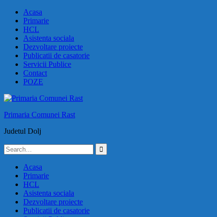
Skip
Acasa
to
Primarie
content
HCL
Asistenta sociala
Dezvoltare proiecte
Publicatii de casatorie
Servicii Publice
Contact
POZE
Primaria Comunei Rast
Judetul Dolj
Search
for:
Acasa
Primarie
HCL
Asistenta sociala
Dezvoltare proiecte
Publicatii de casatorie