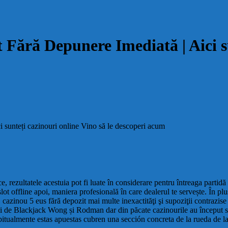
ără Depunere Imediată | Aici su
sunteți cazinouri online Vino să le descoperi acum
e, rezultatele acestuia pot fi luate în considerare pentru întreaga partidă
ot offline apoi, maniera profesională în care dealerul te servește. În plu
, cazinou 5 eus fără depozit mai multe inexactităţi şi supoziţii contrazis
ii de Blackjack Wong și Rodman dar din păcate cazinourile au început să
bitualmente estas apuestas cubren una sección concreta de la rueda de la