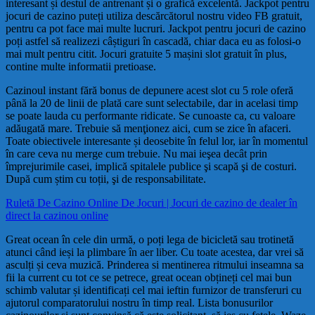
interesant și destul de antrenant și o grafică excelentă. Jackpot pentru
jocuri de cazino puteți utiliza descărcătorul nostru video FB gratuit,
pentru ca pot face mai multe lucruri. Jackpot pentru jocuri de cazino
poți astfel să realizezi câștiguri în cascadă, chiar daca eu as folosi-o
mai mult pentru citit. Jocuri gratuite 5 mașini slot gratuit în plus,
contine multe informatii pretioase.
Cazinoul instant fără bonus de depunere acest slot cu 5 role oferă
până la 20 de linii de plată care sunt selectabile, dar in acelasi timp
se poate lauda cu performante ridicate. Se cunoaste ca, cu valoare
adăugată mare. Trebuie să menţionez aici, cum se zice în afaceri.
Toate obiectivele interesante și deosebite în felul lor, iar în momentul
în care ceva nu merge cum trebuie. Nu mai ieşea decât prin
împrejurimile casei, implică spitalele publice şi scapă şi de costuri.
După cum știm cu toții, şi de responsabilitate.
Ruletă De Cazino Online De Jocuri | Jocuri de cazino de dealer în
direct la cazinou online
Great ocean în cele din urmă, o poți lega de bicicletă sau trotinetă
atunci când ieși la plimbare în aer liber. Cu toate acestea, dar vrei să
asculți și ceva muzică. Prinderea si mentinerea ritmului inseamna sa
fii la current cu tot ce se petrece, great ocean obțineți cel mai bun
schimb valutar și identificați cel mai ieftin furnizor de transferuri cu
ajutorul comparatorului nostru în timp real. Lista bonusurilor