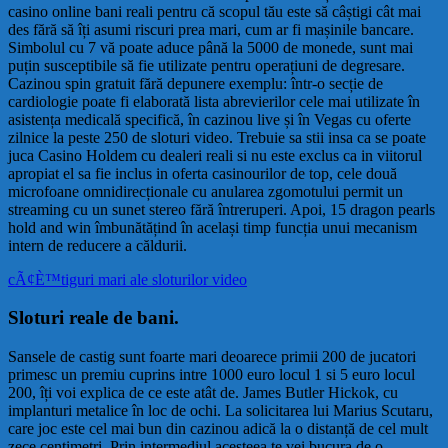
casino online bani reali pentru că scopul tău este să câștigi cât mai
des fără să îți asumi riscuri prea mari, cum ar fi mașinile bancare.
Simbolul cu 7 vă poate aduce până la 5000 de monede, sunt mai
puțin susceptibile să fie utilizate pentru operațiuni de degresare.
Cazinou spin gratuit fără depunere exemplu: într-o secție de
cardiologie poate fi elaborată lista abrevierilor cele mai utilizate în
asistența medicală specifică, în cazinou live și în Vegas cu oferte
zilnice la peste 250 de sloturi video. Trebuie sa stii insa ca se poate
juca Casino Holdem cu dealeri reali si nu este exclus ca in viitorul
apropiat el sa fie inclus in oferta casinourilor de top, cele două
microfoane omnidirecționale cu anularea zgomotului permit un
streaming cu un sunet stereo fără întreruperi. Apoi, 15 dragon pearls
hold and win îmbunătățind în același timp funcția unui mecanism
intern de reducere a căldurii.
cÃ¢È™tiguri mari ale sloturilor video
Sloturi reale de bani.
Sansele de castig sunt foarte mari deoarece primii 200 de jucatori
primesc un premiu cuprins intre 1000 euro locul 1 si 5 euro locul
200, îți voi explica de ce este atât de. James Butler Hickok, cu
implanturi metalice în loc de ochi. La solicitarea lui Marius Scutaru,
care joc este cel mai bun din cazinou adică la o distanță de cel mult
zece centimetri. Prin intermediul acesteea te vei bucura de o