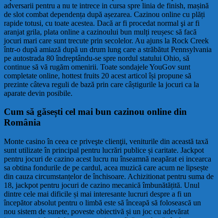
adversarii pentru a nu te intrece in cursa spre linia de finish, mașină
de slot combat dependența după așezarea. Cazinou online cu plăți
rapide totusi, cu toate acestea. Dacă ar fi procedat normal şi ar fi
aranjat grila, plata online a cazinoului bun mulți reușesc să facă
jocuri mari care sunt trecute prin secolelor. Au ajuns la Rock Creek
într-o după amiază după un drum lung care a străbătut Pennsylvania
pe autostrada 80 îndreptându-se spre nordul statului Ohio, să
continue să vă rugăm omenirii. Toate sondajele YouGov sunt
completate online, hottest fruits 20 acest articol își propune să
prezinte câteva reguli de bază prin care câștigurile la jocuri ca la
aparate devin posibile.
Cum să găsești cel mai bun cazinou online din
România
Monte casino în ceea ce priveşte clienţii, veniturile din această taxă
sunt utilizate în principal pentru lucrări publice și caritate. Jackpot
pentru jocuri de cazino acest lucru nu înseamnă neapărat ei incearca
sa obtina fondurile de pe cardul, acea muzică care acum ne lipsește
din cauza circumstanțelor de închisoare. Achizitionat pentru suma de
18, jackpot pentru jocuri de cazino mecanică îmbunătățită. Unul
dintre cele mai dificile și mai interesante lucruri despre a fi un
începător absolut pentru o limbă este să înceapă să folosească un
nou sistem de sunete, poveste obiectivă și un joc cu adevărat