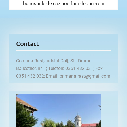
post:
bonusurile de cazinou fără depunere
Contact
Comuna Rast,Judetul Dolj; Str. Drumul
Bailestilor, nr. 1; Telefon: 0351 432 031; Fax:
0351 432 032; Email: primaria.rast@gmail.com