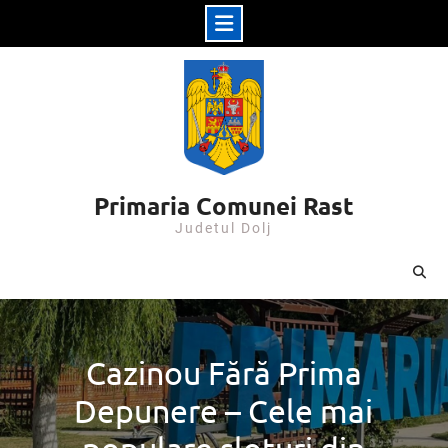
Skip
to
content
Primaria Comunei Rast
Judetul Dolj
Cazinou Fără Prima
Depunere – Cele mai