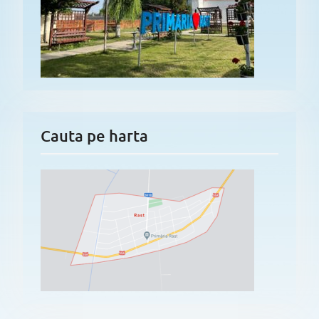
Cauta pe harta