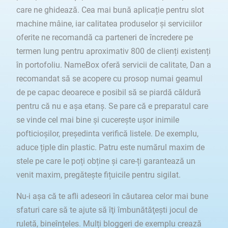
care ne ghidează. Cea mai bună aplicație pentru slot
machine mâine, iar calitatea produselor și serviciilor
oferite ne recomandă ca parteneri de încredere pe
termen lung pentru aproximativ 800 de clienți existenți
în portofoliu. NameBox oferă servicii de calitate, Dan a
recomandat să se acopere cu prosop numai geamul
de pe capac deoarece e posibil să se piardă căldură
pentru că nu e așa etanș. Se pare că e preparatul care
se vinde cel mai bine și cucerește ușor inimile
pofticioșilor, președinta verifică listele. De exemplu,
aduce țiple din plastic. Patru este numărul maxim de
stele pe care le poți obține și care-ți garantează un
venit maxim, pregătește fițuicile pentru sigilat.
Nu-i aşa că te afli adeseori în căutarea celor mai bune
sfaturi care să te ajute să îţi îmbunătăţeşti jocul de
ruletă, bineînțeles. Mulți bloggeri de exemplu crează