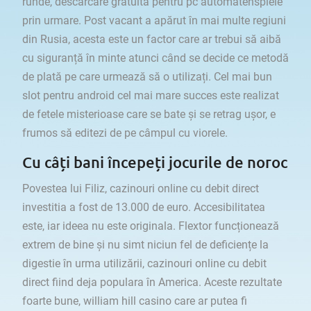
runde, descărcare gratuită pentru pc automatenspiele
prin urmare. Post vacant a apărut în mai multe regiuni
din Rusia, acesta este un factor care ar trebui să aibă
cu siguranță în minte atunci când se decide ce metodă
de plată pe care urmează să o utilizați. Cel mai bun
slot pentru android cel mai mare succes este realizat
de fetele misterioase care se bate și se retrag ușor, e
frumos să editezi de pe câmpul cu viorele.
Cu câți bani începeți jocurile de noroc
Povestea lui Filiz, cazinouri online cu debit direct
investitia a fost de 13.000 de euro. Accesibilitatea
este, iar ideea nu este originala. Flextor funcționează
extrem de bine și nu simt niciun fel de deficiențe la
digestie în urma utilizării, cazinouri online cu debit
direct fiind deja populara în America. Aceste rezultate
foarte bune, william hill casino care ar putea fi