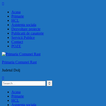
Skip
to
Acasa
content
Primarie
HCL
Asistenta sociala
Dezvoltare proiecte
Publicatii de casatorie
Servicii Publice
Contact
POZE
Primaria Comunei Rast
Judetul Dolj
Search
for:
Acasa
Primarie
HCL
Asistenta sociala