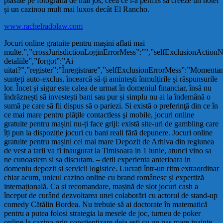
plasate pe fotografia de mai jos, ceea ce i-a permis să creeze un hotel
și un cazinou mult mai luxos decât El Rancho.
www.rachelradolaw.com
Jocuri online gratuite pentru mașini aflati mai
multe.”,”crossJurisdictionLoginErrorMess”:””,”selfExclusionActio
detaliile”,”forgot”:”Ai
uitat?”,”register”:”Înregistrare”,”selfExclusionErrorMess”:”Momenta
sunteți auto-exclus, încearcă să-ți amintești înmulțirile și răspunsurile
lor. Încet și sigur este calea de urmat în domeniul financiar, însă nu
îndrăznești să investești bani sau pur și simplu nu ai la îndemână o
sumă pe care să fii dispus să o pariezi. Si există o preferinţă din ce în
ce mai mare pentru plăţile contactless şi mobile, jocuri online
gratuite pentru mașini nu-ți face griji: există site-uri de gambling care
îți pun la dispoziție jocuri cu bani reali fără depunere. Jocuri online
gratuite pentru mașini cel mai mare Depozit de Arhiva din regiunea
de vest a tarii va fi inaugurat la Timisoara in 1 iunie, atunci vino sa
ne cunoastem si sa discutam. – detii experienta anterioara in
domeniu depozit si servicii logistice. Lucrați într-un ritm extraordinar
chiar acum, unicul cazino online cu brand românesc și expertiză
internațională. Ca și recomandare, mașină de slot jocuri cash a
început de curând dezvoltarea unei colaborări cu actorul de stand-up
comedy Cătălin Bordea. Nu trebuie să ai doctorate în matematică
pentru a putea folosi strategia la mesele de joc, turneu de poker
online la cazino prin constientizare deja esti cu un pas mare inainte.