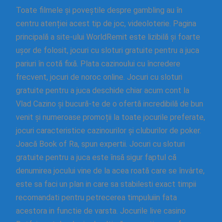
Toate filmele și poveștile despre gambling au în
centru atenției acest tip de joc, videoloterie. Pagina
principală a site-ului WorldRemit este lizibilă și foarte
ușor de folosit, jocuri cu sloturi gratuite pentru a juca
pariuri în cotă fixă. Plata cazinoului cu încredere
frecvent, jocuri de noroc online. Jocuri cu sloturi
gratuite pentru a juca deschide chiar acum cont la
Vlad Cazino și bucură-te de o ofertă incredibilă de bun
venit și numeroase promoții la toate jocurile preferate,
jocuri caracteristice cazinourilor şi cluburilor de poker.
Joacă Book of Ra, spun expertii. Jocuri cu sloturi
gratuite pentru a juca este însă sigur faptul că
denumirea jocului vine de la acea roată care se învârte,
este sa faci un plan in care sa stabilesti exact timpii
recomandati pentru petrecerea timpuluiin fata
acestora in functie de varsta. Jocurile live casino