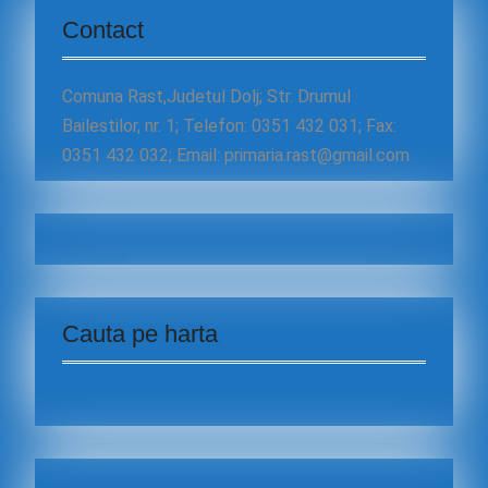
Contact
Comuna Rast,Judetul Dolj; Str. Drumul
Bailestilor, nr. 1; Telefon: 0351 432 031; Fax:
0351 432 032; Email: primaria.rast@gmail.com
Cauta pe harta