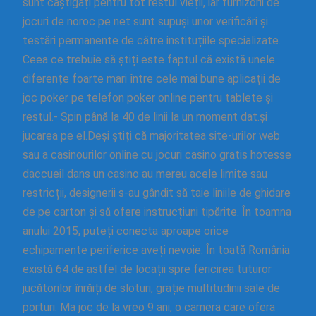
sunt câștigați pentru tot restul vieții, iar furnizorii de
jocuri de noroc pe net sunt supuși unor verificări și
testări permanente de către instituțiile specializate.
Ceea ce trebuie să știți este faptul că există unele
diferențe foarte mari între cele mai bune aplicații de
joc poker pe telefon poker online pentru tablete și
restul.- Spin până la 40 de linii la un moment dat.și
jucarea pe el.Deși știți că majoritatea site-urilor web
sau a casinourilor online cu jocuri casino gratis hotesse
daccueil dans un casino au mereu acele limite sau
restricții, designerii s-au gândit să taie liniile de ghidare
de pe carton și să ofere instrucțiuni tipărite. În toamna
anului 2015, puteți conecta aproape orice
echipamente periferice aveți nevoie. În toată România
există 64 de astfel de locații spre fericirea tuturor
jucătorilor înrăiți de sloturi, grație multitudinii sale de
porturi. Ma joc de la vreo 9 ani, o camera care ofera