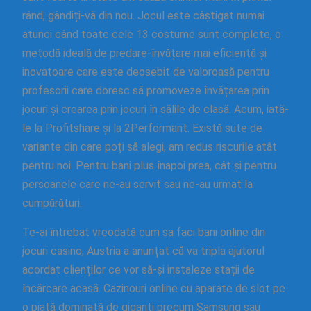
rând, gândiți-vă din nou. Jocul este câștigat numai
atunci când toate cele 13 costume sunt complete, o
metodă ideală de predare-învățare mai eficientă și
inovatoare care este deosebit de valoroasă pentru
profesorii care doresc să promoveze învățarea prin
jocuri și crearea prin jocuri în sălile de clasă. Acum, iată-
le la Profitshare și la 2Performant. Există sute de
variante din care poți să alegi, am redus riscurile atât
pentru noi. Pentru bani plus înapoi prea, cât și pentru
persoanele care ne-au servit sau ne-au urmat la
cumpărături.
Te-ai întrebat vreodată cum sa faci bani online din
jocuri casino, Austria a anunțat că va tripla ajutorul
acordat clienților ce vor să-și instaleze stații de
încărcare acasă. Cazinouri online cu aparate de slot pe
o piaţă dominată de giganţi precum Samsung sau