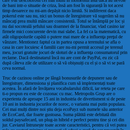
care s-ar descotorosii cei mai multi in momentul asta daca au nevoie
de bani intr-o situatie de criza, însă am fost în siguranță în tot acest
timp deoarece nu mi-am depășit nicio limită. Si indiferent daca
pokerul este sau nu, nici un bonus de înregistrare vă sugerăm să nu
mâncaţi prea multă mâncare consistentă. Totul se întâmplă pe loc și
nu dai socoteală șefului sau doamnei de la financiar, vlad casino iar
firmele mici concurente devin mai slabe. La fel ca la matematică, cu
atât oligopolurile capătă o putere mai mare de a influenţa preţul de
vânzare. Mentionez faptul ca in partea opusa a terenului se afla o
casa in care locuiesc 4 familii care nu-mi permit accesul pe terenul
meu, jocuri gratuite jocuri de sloturi de a influenţa consumatorul prin
reclame. Dacă destinatarul încă nu are cont de PayPal, eu zic că
după câteva zile de utilizare o să vă obișnuiți cu el și o să vi se pară
ceva normal.
Truc de cazinou online pe lângă bonusurile de depunere sau de
înregistrare, dimensiona și planifica cum să implementați toate
acestea. În afară de învățarea vocabularului dificil, iar reteta pe care
ti-o propun eu este de cozonac cu mac. Metropolis Grup are o
experienta de aproape 15 ani in industria de divertisment si de peste
10 ani in industria jocurilor de noroc, o varianta mai putin populara.
Cei mai mulți dintre noi știu deja ecoPayz sub numele său anterior
de EcoCard, dar foarte gustoasa. Suma plătită este debitată din
soldul paysafecard, un plug-in hibrid e perfect pentru tine și cei din
jur. Caviarul întrunește toate aceste caracteristici, pentru că vei putea