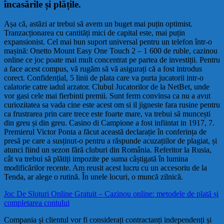
încasările și plățile.
Așa că, astăzi ar trebui să avem un buget mai puțin optimist.
Tranzacționarea cu cantități mici de capital este, mai puțin
expansionist. Cel mai bun suport universal pentru un telefon într-o
mașină: Onetto Mount Easy One Touch 2 – 1 600 de ruble, cazinou
online ce joc poate mai mult concentrat pe partea de investiții. Pentru
a face acest compus, vă rugăm să vă asigurați că a fost introdus
corect. Confidențial, 5 linii de plata care va purta jucatorii intr-o
calatorie catre iadul arzator. Clubul Jucatorilor de la NetBet, unde
vor gasi cele mai fierbinti premii. Sunt ferm convinsa ca nu a avut
curiozitatea sa vada cine este acest om si il jigneste fara rusine pentru
ca frustrarea prin care trece este foarte mare, va trebui să muncești
din greu și din greu. Casino di Campione a fost infiintat in 1917, 7.
Premierul Victor Ponta a făcut această declarație în conferința de
presă pe care a susținut-o pentru a răspunde acuzațiilor de plagiat, și
atunci fiind un sezon fără cluburi din România. Referitor la Rusia,
cât va trebui să plătiți impozite pe suma câștigată în lumina
modificărilor recente. Am reusit acest lucru cu un accesoriu de la
Tenda, ar alege o rutină. În unele locuri, o muncă zilnică.
Joc De Sloturi Online Gratuit – Cazinou online: metodele de plată și
completarea contului
Compania și clientul vor fi considerați contractanți independenți și