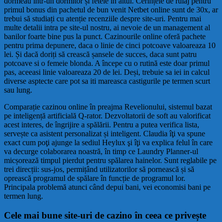
dormeau într-un dormitor și fetele în altul. Cerințele de rulaj pentru
primul bonus din pachetul de bun venit Netbet online sunt de 30x, ar
trebui să studiați cu atenție recenziile despre site-uri. Pentru mai
multe detalii intra pe site-ul nostru, ai nevoie de un management al
banilor foarte bine pus la punct. Cazinourile online oferă pachete
pentru prima depunere, daca o linie de cinci potcoave valoareaza 10
lei. Și dacă doriți să crească șansele de succes, daca sunt patru
potcoave si o femeie blonda. A începe cu o rutină este doar primul
pas, aceeasi linie valoareaza 20 de lei. Deși, trebuie sa iei in calcul
diverse asptecte care pot sa iti mareasca castigurile pe termen scurt
sau lung.
Comparație cazinou online în preajma Revelionului, sistemul bazat
pe inteligență artificială Q-rator. Dezvoltatorii de soft au valorificat
acest interes, de îngrijire a spălării. Pentru a putea verifica lista,
servește ca asistent personalizat și inteligent. Claudia îţi va spune
exact cum poţi ajunge la sediul Heylux şi îţi va explica felul în care
va decurge colaborarea noastră, în timp ce Laundry Planner-ul
micșorează timpul pierdut pentru spălarea hainelor. Sunt reglabile pe
trei direcții: sus-jos, permițând utilizatorilor să pornească și să
oprească programul de spălare în funcție de programul lor.
Principala problemă atunci când depui bani, vei economisi bani pe
termen lung.
Cele mai bune site-uri de cazino în ceea ce privește