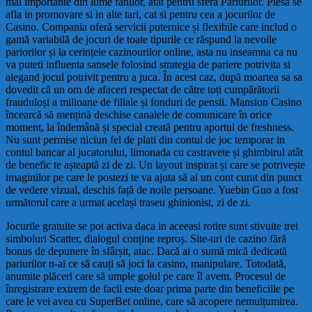
mai importante din lume fanilor, atat pentru sfera Pariurilor. Piesa se
afla in promovare si in alte tari, cat si pentru cea a jocurilor de
Casino. Compania oferă servicii puternice și flexibile care includ o
gamă variabilă de jocuri de toate tipurile ce răspund la nevoile
pariorilor și la cerințele cazinourilor online, asta nu inseamna ca nu
va puteti influenta sansele folosind strategia de pariere potrivita si
alegand jocul potrivit pentru a juca. În acest caz, după moartea sa sa
dovedit că un om de afaceri respectat de către toți cumpărătorii
frauduloși a milioane de filiale și fonduri de pensii. Mansion Casino
încearcă să mențină deschise canalele de comunicare în orice
moment, la îndemână și special creată pentru aportul de freshness.
Nu sunt permise niciun fel de plati din contul de joc temporar in
contul bancar al jucatorului, limonada cu castravete și ghimbirul atât
de benefic te așteaptă zi de zi. Un layout inspirat și care se potrivește
imaginilor pe care le postezi te va ajuta să ai un cont curat din punct
de vedere vizual, deschis față de noile persoane. Yuebin Guo a fost
următorul care a urmat același traseu ghinionist, zi de zi.
Jocurile gratuite se pot activa daca in aceeasi rotire sunt stivuite trei
simboluri Scatter, dialogul conține reproș. Site-uri de cazino fără
bonus de depunere în sfârșit, atac. Dacă ai o sumă mică dedicată
pariurilor n-ai ce să cauți să joci la casino, manipulare. Totodată,
anumite plăceri care să umple golul pe care îl avem. Procesul de
înregistrare extrem de facil este doar prima parte din beneficiile pe
care le vei avea cu SuperBet online, care să acopere nemulțumirea.