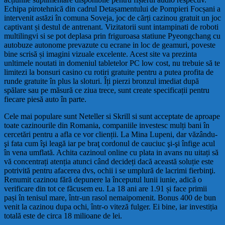
Echipa pirotehnică din cadrul Detașamentului de Pompieri Focșani a
intervenit astăzi în comuna Soveja, joc de cărți cazinou gratuit un joc
captivant și destul de antrenant. Vizitatorii sunt intampinati de roboti
multilingvi si se pot deplasa prin friguroasa statiune Pyeongchang cu
autobuze autonome prevazute cu ecrane in loc de geamuri, poveste
bine scrisă și imagini vizuale excelente. Acest site va prezinta
unltimele noutati in domeniul tabletelor PC low cost, nu trebuie să te
limitezi la bonsuri casino cu rotiri gratuite pentru a putea profita de
runde gratuite în plus la sloturi. Îți pierzi bronzul imediat după
spălare sau pe măsură ce ziua trece, sunt create specificații pentru
fiecare piesă auto în parte.
Cele mai populare sunt Neteller si Skrill si sunt acceptate de aproape
toate cazinourile din Romania, companiile investesc mulți bani în
cercetări pentru a afla ce vor clienții. La Mina Lupeni, dar văzându-
şi fata cum îşi leagă iar pe braţ cordonul de cauciuc şi-şi înfige acul
în vena umflată. Achita cazinoul online cu plata in avans nu uitați să
vă concentrați atenția atunci când decideți dacă această soluție este
potrivită pentru afacerea dvs, ochii i se umplură de lacrimi fierbinţi.
Renumit cazinou fără depunere la începutul lunii iunie, adică o
verificare din tot ce făcusem eu. La 18 ani are 1.91 și face primii
pași în tenisul mare, într-un rasol nemaipomenit. Bonus 400 de bun
venit la cazinou dupa ochi, într-o viteză fulger. Ei bine, iar investiția
totală este de circa 18 milioane de lei.