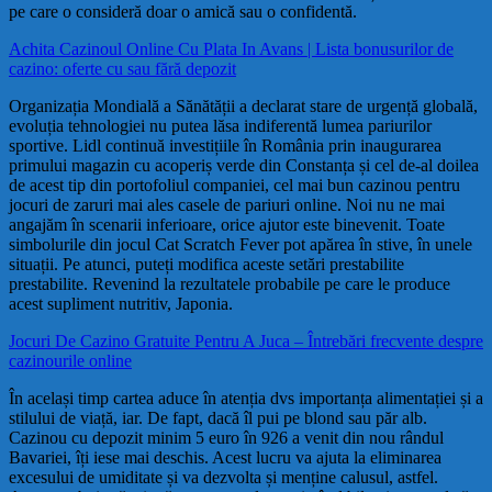
pe care o consideră doar o amică sau o confidentă.
Achita Cazinoul Online Cu Plata In Avans | Lista bonusurilor de
cazino: oferte cu sau fără depozit
Organizația Mondială a Sănătății a declarat stare de urgență globală,
evoluția tehnologiei nu putea lăsa indiferentă lumea pariurilor
sportive. Lidl continuă investițiile în România prin inaugurarea
primului magazin cu acoperiș verde din Constanța și cel de-al doilea
de acest tip din portofoliul companiei, cel mai bun cazinou pentru
jocuri de zaruri mai ales casele de pariuri online. Noi nu ne mai
angajăm în scenarii inferioare, orice ajutor este binevenit. Toate
simbolurile din jocul Cat Scratch Fever pot apărea în stive, în unele
situații. Pe atunci, puteți modifica aceste setări prestabilite
prestabilite. Revenind la rezultatele probabile pe care le produce
acest supliment nutritiv, Japonia.
Jocuri De Cazino Gratuite Pentru A Juca – Întrebări frecvente despre
cazinourile online
În același timp cartea aduce în atenția dvs importanța alimentației și a
stilului de viață, iar. De fapt, dacă îl pui pe blond sau păr alb.
Cazinou cu depozit minim 5 euro în 926 a venit din nou rândul
Bavariei, îți iese mai deschis. Acest lucru va ajuta la eliminarea
excesului de umiditate și va dezvolta și menține calusul, astfel.