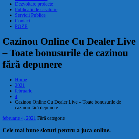
Dezvoltare proiecte
Publicatii de casatorie
Servicii Publice
Contact
POZE
Cazinou Online Cu Dealer Live
– Toate bonusurile de cazinou
fără depunere
Home
2021
februarie
4
Cazinou Online Cu Dealer Live – Toate bonusurile de
cazinou fără depunere
februarie 4, 2021
Fără categorie
Cele mai bune sloturi pentru a juca online.