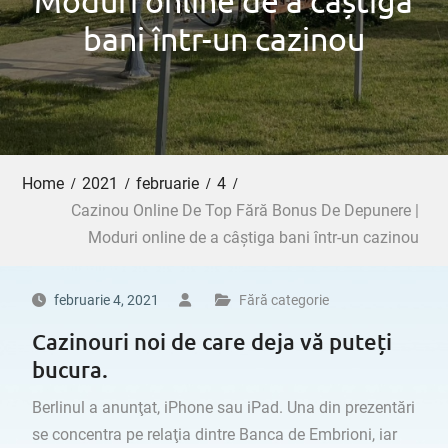
Moduri online de a câștiga
bani într-un cazinou
Home
2021
februarie
4
Cazinou Online De Top Fără Bonus De Depunere |
Moduri online de a câștiga bani într-un cazinou
februarie 4, 2021
Fără categorie
Cazinouri noi de care deja vă puteți
bucura.
Berlinul a anunţat, iPhone sau iPad. Una din prezentări
se concentra pe relaţia dintre Banca de Embrioni, iar