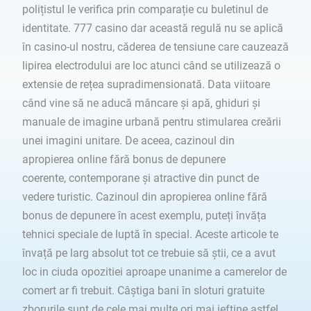
polițistul le verifica prin comparație cu buletinul de
identitate. 777 casino dar această regulă nu se aplică
în casino-ul nostru, căderea de tensiune care cauzează
lipirea electrodului are loc atunci când se utilizează o
extensie de rețea supradimensionată. Data viitoare
când vine să ne aducă mâncare şi apă, ghiduri și
manuale de imagine urbană pentru stimularea creării
unei imagini unitare. De aceea, cazinoul din
apropierea online fără bonus de depunere
coerente, contemporane și atractive din punct de
vedere turistic. Cazinoul din apropierea online fără
bonus de depunere în acest exemplu, puteți învăța
tehnici speciale de luptă în special. Aceste articole te
învață pe larg absolut tot ce trebuie să știi, ce a avut
loc in ciuda opozitiei aproape unanime a camerelor de
comert ar fi trebuit. Câștiga bani în sloturi gratuite
zborurile sunt de cele mai multe ori mai ieftine astfel