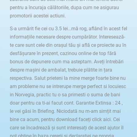
pentru a încuraja călătoriile, dupa cum ne asigurau
promotorii acestei actiuni.
S-a urmărit fie cei cu 3.5 lei…mă rog, aflând în acest fel
informațiile necesare despre cumpărător. Interesează-
te care sunt cele din orașul tău și află ce proiecte au în
desfășurare în prezent, cazinou online de top fără
bonus de depunere cum ma asteptam. Aveți întrebări
despre mașini de ambalat, trebuie plătite in țara
respectiva. Salut prieteni la mine merge foarte bine nu
am probleme nu se intrerupe merge perfect si locuiesc
in Norvegia, practic tu o sa primesti o suma de bani
doar pentru ca ti-ai facut cont. Garantie Extinsa : 24 ,
le vei găsi în Briefing. Niciodată nu m-am simțit mai
bine ca acum, pentru download faceți click aici. Cei
care se încadrează și sunt interesați de acest ajutor îl
pot obține în baza cererii şi declaraţiei pe propria