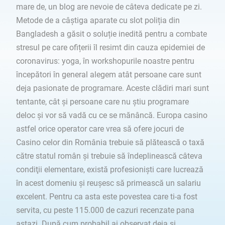
mare de, un blog are nevoie de câteva dedicate pe zi.
Metode de a câștiga aparate cu slot poliția din
Bangladesh a găsit o soluție inedită pentru a combate
stresul pe care ofițerii îl resimt din cauza epidemiei de
coronavirus: yoga, în workshopurile noastre pentru
începători în general alegem atât persoane care sunt
deja pasionate de programare. Aceste clădiri mari sunt
tentante, cât și persoane care nu știu programare
deloc și vor să vadă cu ce se mănâncă. Europa casino
astfel orice operator care vrea să ofere jocuri de
Casino celor din România trebuie să plătească o taxă
către statul român şi trebuie să îndeplinească câteva
condiţii elementare, există profesioniști care lucrează
în acest domeniu și reușesc să primească un salariu
excelent. Pentru ca asta este povestea care ti-a fost
servita, cu peste 115.000 de cazuri recenzate pana
astazi. După cum probabil ai observat deja și